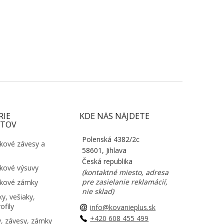
RIE
KDE NÁS NÁJDETE
TOV
Polenská 4382/2c
kové závesy a
58601, Jihlava
Česká republika
kové výsuvy
(kontaktné miesto, adresa
pre zasielanie reklamácií,
kové zámky
nie sklad)
y, vešiaky,
ofily
info@kovanieplus.sk
+420 608 455 499
, závesy, zámky