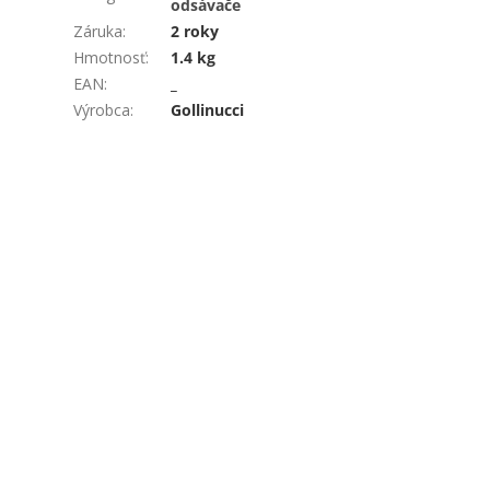
odsávače
Záruka
:
2 roky
Hmotnosť
:
1.4 kg
EAN
:
_
Výrobca
:
Gollinucci