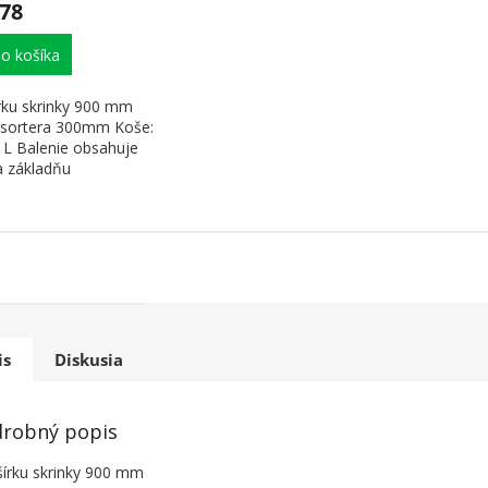
,78
o košíka
írku skrinky 900 mm
 sortera 300mm Koše:
6 L Balenie obsahuje
a základňu
is
Diskusia
robný popis
šírku skrinky 900 mm