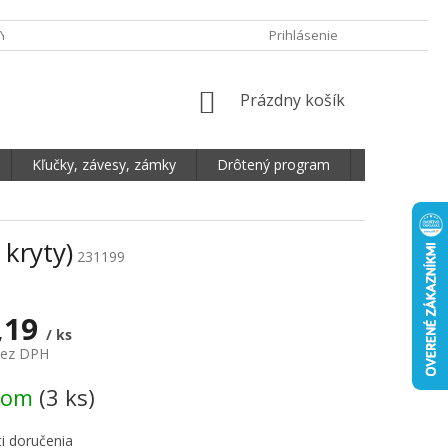
Y OCHRANY OSOBNÝCH ÚDAJOV
DOPRAVA A PLATBA
Prihlásenie
REKLAMA
NÁKUPNÝ KOŠÍK
Prázdny košík
Kľučky, závesy, zámky
Drôtený program
Plošné mate
kryty)
231199
,19
/ ks
bez DPH
vá cena:
dom
(3 ks)
i doručenia