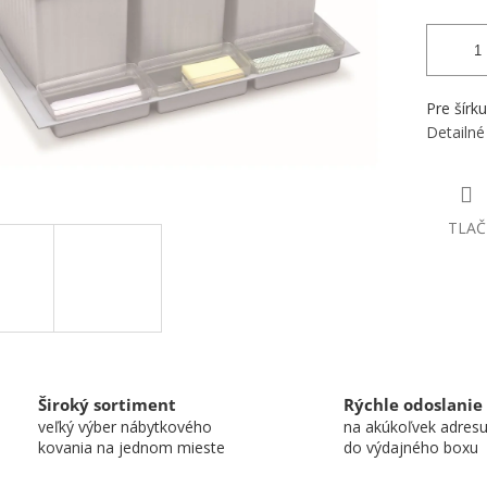
Pre šírk
Detailné
TLAČ
Široký sortiment
Rýchle odoslanie
veľký výber nábytkového
na akúkoľvek adres
kovania na jednom mieste
do výdajného boxu