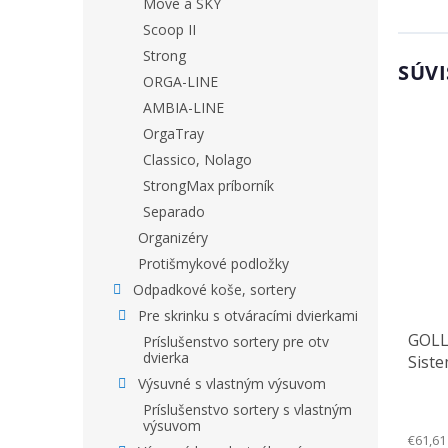
Move a SKY
Scoop II
Strong
SÚVI
ORGA-LINE
AMBIA-LINE
OrgaTray
Classico, Nolago
StrongMax príborník
Separado
Organizéry
Protišmykové podložky
Odpadkové koše, sortery
Pre skrinku s otváracími dvierkami
GOLL
Príslušenstvo sortery pre otv
dvierka
Siste
mm
Výsuvné s vlastným výsuvom
Príslušenstvo sortery s vlastným
výsuvom
€61,61