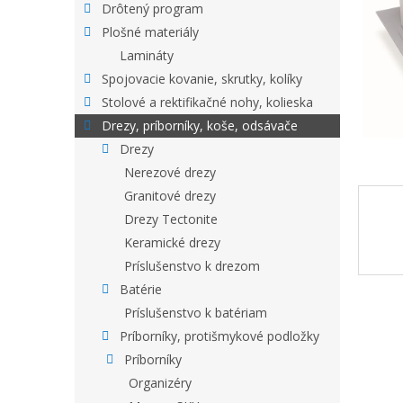
Drôtený program
Plošné materiály
Lamináty
Spojovacie kovanie, skrutky, kolíky
Stolové a rektifikačné nohy, kolieska
Drezy, príborníky, koše, odsávače
Drezy
Nerezové drezy
Granitové drezy
Drezy Tectonite
Keramické drezy
Príslušenstvo k drezom
Batérie
Príslušenstvo k batériam
Príborníky, protišmykové podložky
Príborníky
Organizéry