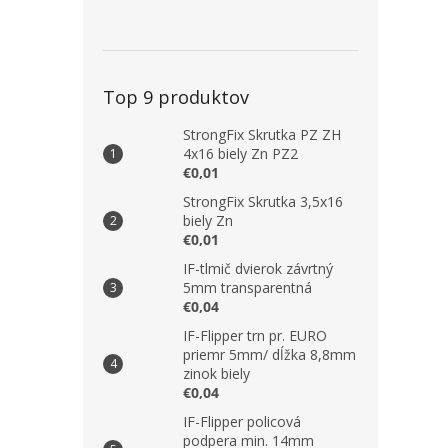
Top 9 produktov
StrongFix Skrutka PZ ZH
4x16 biely Zn PZ2
€0,01
StrongFix Skrutka 3,5x16
biely Zn
€0,01
IF-tlmič dvierok závrtný
5mm transparentná
€0,04
IF-Flipper trn pr. EURO
priemr 5mm/ dĺžka 8,8mm
zinok biely
€0,04
IF-Flipper policová
podpera min. 14mm