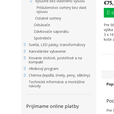
Výsuvné bez vlastného výsuvu
€75
Príslušenstvo sortery bez vlast
výsuvu
D
Ostatné sortery
Pre š
Odsávače
výška
Dávkovače saponátu
3 x 1
Spotrebiče
koše 
Svetlá, LED pásky, transformátory
Kancelárske vybavenie
Kovanie stolové, posteľové a na
kompakt
Hliníkový program
Chémia (lepidlá, tmely, peny, silikóny)
Technické informácie a montážne
Pop
návody
Pod
Prijímame online platby
Pre 