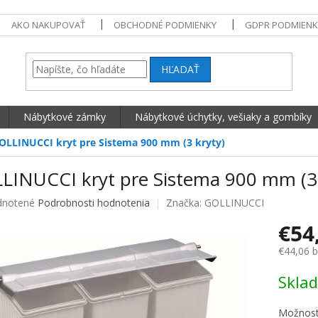
AKO NAKUPOVAŤ
OBCHODNÉ PODMIENKY
GDPR PODMIENK
HĽADAŤ
Nábytkové zámky
Nábytkové úchytky, vešiaky a gombíky
OLLINUCCI kryt pre Sistema 900 mm (3 kryty)
LINUCCI kryt pre Sistema 900 mm (3 
né hodnotenie produktu je 0,0 z 5 hviezdičiek.
notené
Podrobnosti hodnotenia
Značka:
GOLLINUCCI
€54
€44,06 
Jednotko
Skla
Možnost