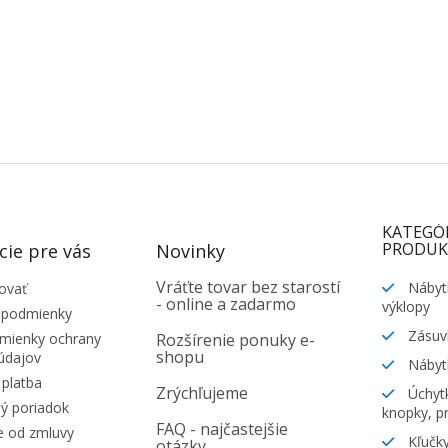
KATEGÓ
PRODUK
cie pre vás
Novinky
Vráťte tovar bez starostí
Nábyt
ovať
- online a zadarmo
výklopy
 podmienky
Zásuv
ienky ochrany
Rozšírenie ponuky e-
shopu
údajov
Nábyt
platba
Zrýchľujeme
Úchytk
ý poriadok
knopky, pr
FAQ - najčastejšie
e od zmluvy
Kľučky
otázky