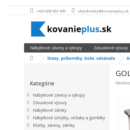
Prejsť na obsah
+420 608 455 499
objednavky@kovanieplus.sk
Nábytkové závesy a výkopy
Zásuvkové výsuvy
Domov
Drezy, príborníky, koše, odsávače
G
BOČNÝ PANEL
GOL
Preskočiť kategórie
Kategórie
Priemer
Neohod
Nábytkové závesy a výkopy
Zásuvkové výsuvy
Nábytkové zámky
Nábytkové úchytky, vešiaky a gombíky
Kľučky, závesy, zámky