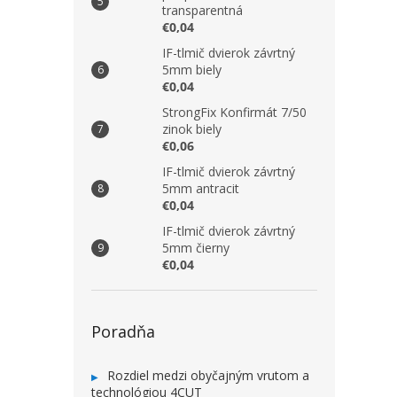
transparentná
€0,04
IF-tlmič dvierok závrtný
5mm biely
€0,04
StrongFix Konfirmát 7/50
zinok biely
€0,06
IF-tlmič dvierok závrtný
5mm antracit
€0,04
IF-tlmič dvierok závrtný
5mm čierny
€0,04
Poradňa
Rozdiel medzi obyčajným vrutom a
technológiou 4CUT