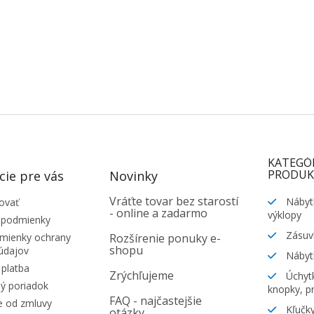
KATEGÓ
PRODUK
cie pre vás
Novinky
Vráťte tovar bez starostí
Nábyt
ovať
- online a zadarmo
výklopy
 podmienky
Zásuv
ienky ochrany
Rozšírenie ponuky e-
shopu
údajov
Nábyt
platba
Zrýchľujeme
Úchytk
ý poriadok
knopky, pr
FAQ - najčastejšie
e od zmluvy
Kľučky
otázky