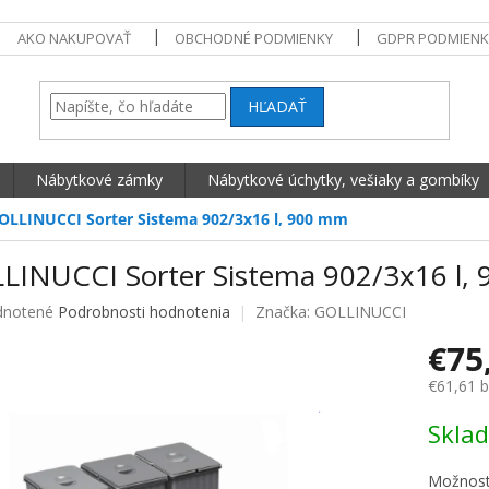
AKO NAKUPOVAŤ
OBCHODNÉ PODMIENKY
GDPR PODMIENK
HĽADAŤ
Nábytkové zámky
Nábytkové úchytky, vešiaky a gombíky
OLLINUCCI Sorter Sistema 902/3x16 l, 900 mm
LINUCCI Sorter Sistema 902/3x16 l,
né hodnotenie produktu je 0,0 z 5 hviezdičiek.
notené
Podrobnosti hodnotenia
Značka:
GOLLINUCCI
€75
€61,61 
Jednotko
Skla
Možnost