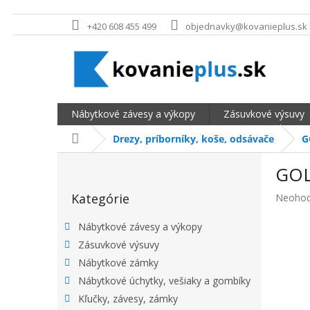
Prejsť na obsah
+420 608 455 499
objednavky@kovanieplus.sk
Nábytkové závesy a výkopy
Zásuvkové výsuvy
Domov
Drezy, príborníky, koše, odsávače
G
BOČNÝ PANEL
GOL
Preskočiť kategórie
Kategórie
Priemer
Neohod
Nábytkové závesy a výkopy
Zásuvkové výsuvy
Nábytkové zámky
Nábytkové úchytky, vešiaky a gombíky
Kľučky, závesy, zámky