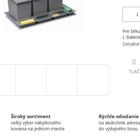
Pre šírk
L Baleni
Detailné
TLAČ
Široký sortiment
Rýchle odoslanie
veľký výber nábytkového
na akúkoľvek adres
kovania na jednom mieste
do výdajného boxu