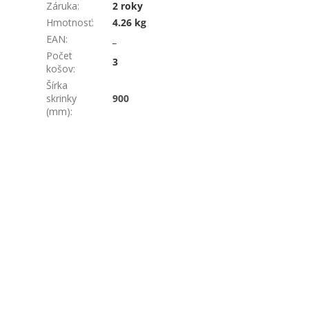
Záruka
:
2 roky
Hmotnosť
:
4.26 kg
EAN
:
_
Počet
3
košov
:
Šírka
skrinky
900
(mm)
: