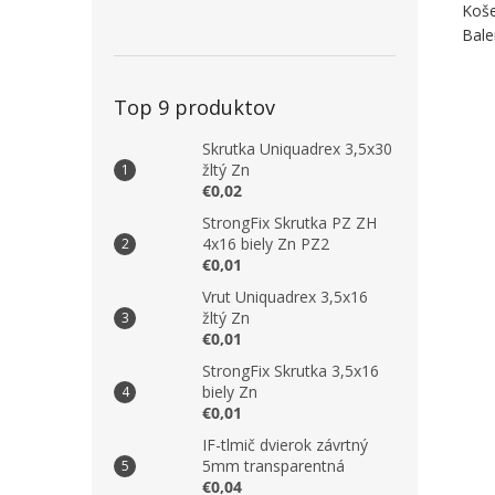
Koše
Bale
Top 9 produktov
Skrutka Uniquadrex 3,5x30
žltý Zn
€0,02
StrongFix Skrutka PZ ZH
4x16 biely Zn PZ2
€0,01
Vrut Uniquadrex 3,5x16
žltý Zn
€0,01
StrongFix Skrutka 3,5x16
biely Zn
€0,01
IF-tlmič dvierok závrtný
5mm transparentná
€0,04