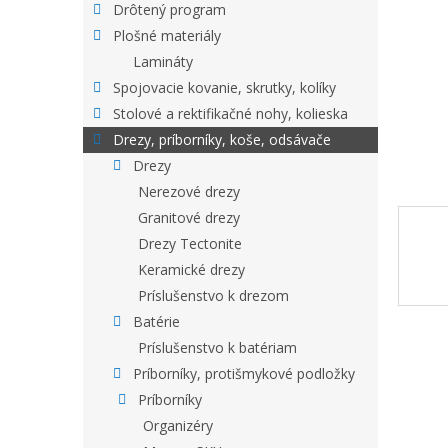
Drôtený program
Plošné materiály
Lamináty
Spojovacie kovanie, skrutky, kolíky
Stolové a rektifikačné nohy, kolieska
Drezy, príborníky, koše, odsávače
Drezy
Nerezové drezy
Granitové drezy
Drezy Tectonite
Keramické drezy
Príslušenstvo k drezom
Batérie
Príslušenstvo k batériam
Príborníky, protišmykové podložky
Príborníky
Organizéry