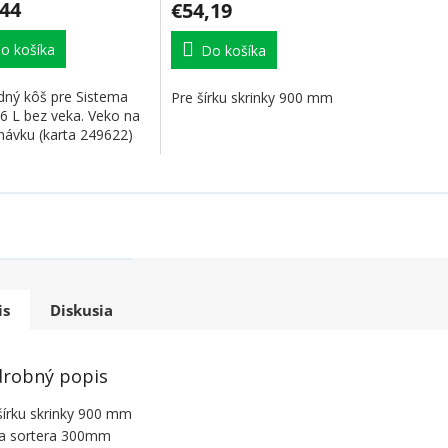
,44
€54,19
o košíka
Do košíka
dný kôš pre Sistema
Pre šírku skrinky 900 mm
6 L bez veka. Veko na
návku (karta 249622)
is
Diskusia
robný popis
šírku skrinky 900 mm
a sortera 300mm