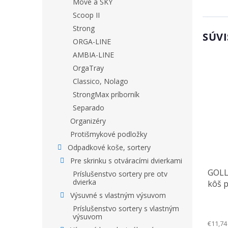
Move a SKY
Scoop II
Strong
SÚVI
ORGA-LINE
AMBIA-LINE
OrgaTray
Classico, Nolago
StrongMax príborník
Separado
Organizéry
Protišmykové podložky
Odpadkové koše, sortery
Pre skrinku s otváracími dvierkami
GOLL
Príslušenstvo sortery pre otv
dvierka
kôš p
Výsuvné s vlastným výsuvom
Príslušenstvo sortery s vlastným
výsuvom
€11,74