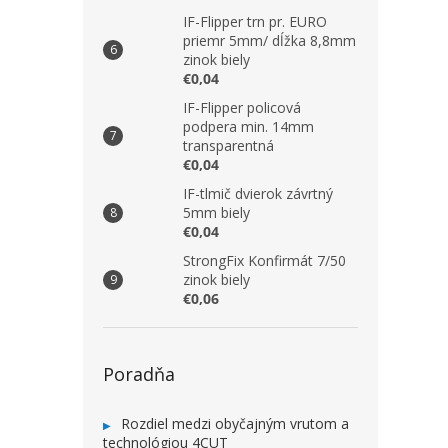
IF-Flipper trn pr. EURO
priemr 5mm/ dĺžka 8,8mm
zinok biely
€0,04
IF-Flipper policová
podpera min. 14mm
transparentná
€0,04
IF-tlmič dvierok závrtný
5mm biely
€0,04
StrongFix Konfirmát 7/50
zinok biely
€0,06
Poradňa
Rozdiel medzi obyčajným vrutom a
technológiou 4CUT