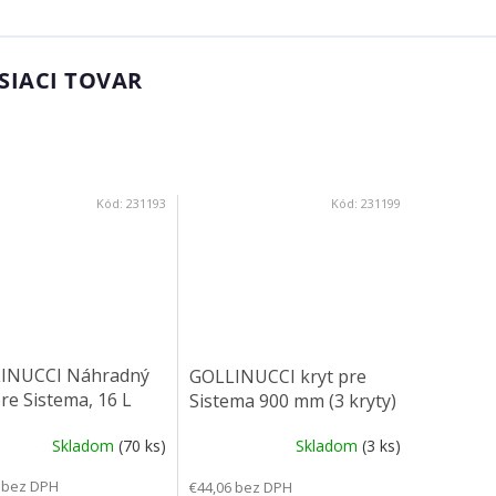
SIACI TOVAR
Kód:
231193
Kód:
231199
INUCCI Náhradný
GOLLINUCCI kryt pre
re Sistema, 16 L
Sistema 900 mm (3 kryty)
Skladom
(70 ks)
Skladom
(3 ks)
 bez DPH
€44,06 bez DPH