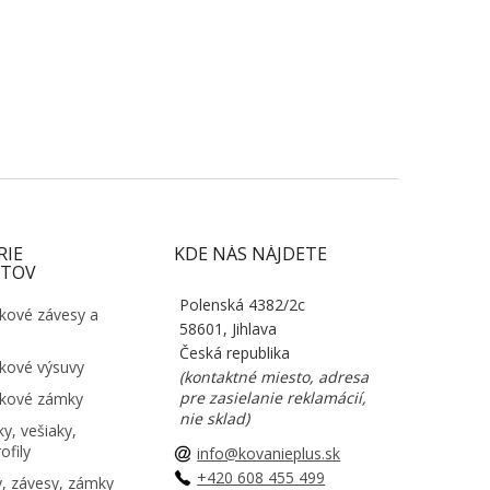
RIE
KDE NÁS NÁJDETE
TOV
Polenská 4382/2c
kové závesy a
58601, Jihlava
Česká republika
kové výsuvy
(kontaktné miesto, adresa
pre zasielanie reklamácií,
kové zámky
nie sklad)
y, vešiaky,
ofily
info@kovanieplus.sk
+420 608 455 499
, závesy, zámky