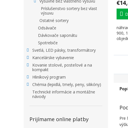
Výsuvné bez vlastného výsuvu
€14
Príslušenstvo sortery bez vlast
výsuvu
D
Ostatné sortery
náhra
Odsávače
900, 1
Dávkovače saponátu
objed
Spotrebiče
Svetlá, LED pásky, transformátory
Kancelárske vybavenie
Kovanie stolové, posteľové a na
kompakt
Hliníkový program
Chémia (lepidlá, tmely, peny, silikóny)
Pop
Technické informácie a montážne
návody
Pod
Pre 
Prijímame online platby
výšk