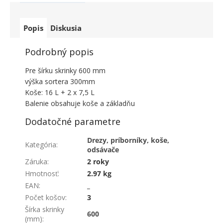
Popis
Diskusia
Podrobný popis
Pre šírku skrinky 600 mm
výška sortera 300mm
Koše: 16 L + 2 x 7,5 L
Balenie obsahuje koše a základňu
Dodatočné parametre
Drezy, príborníky, koše,
Kategória
:
odsávače
Záruka
:
2 roky
Hmotnosť
:
2.97 kg
EAN
:
_
Počet košov
:
3
Šírka skrinky
600
(mm)
: