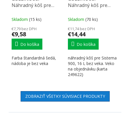
Náhradný kôš pre
Náhradný kôš pre
Sistema 900 a Linea
Sistema, 16 L
580 7,5 l
Skladom
(15 ks)
Skladom
(70 ks)
€7,79 bez DPH
€11,74 bez DPH
€9,58
€14,44
Do košíka
Do košíka
Farba štandardná šedá,
náhradný kôš pre Sistema
nádoba je bez veka
900, 16 L bez veka. Veko
na objednávku (karta
249622)
ZOBRAZIŤ VŠETKY SÚVISIACE PRODUKTY