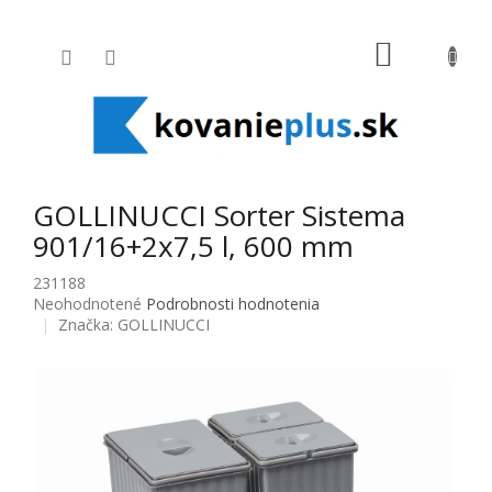
Prejsť na obsah
NÁKUPNÝ
GOLLINUCCI Sorter Sistema
901/16+2x7,5 l, 600 mm
231188
Priemerné hodnotenie produktu je 0,0 z 5 hviezdičiek.
Neohodnotené
Podrobnosti hodnotenia
Značka:
GOLLINUCCI