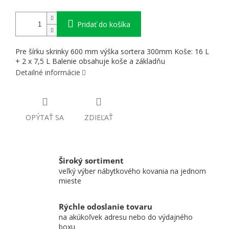
Pridať do košíka
Pre šírku skrinky 600 mm výška sortera 300mm Koše: 16 L
+ 2 x 7,5 L Balenie obsahuje koše a základňu
Detailné informácie
OPÝTAŤ SA
ZDIEĽAŤ
Široký sortiment
veľký výber nábytkového kovania na jednom
mieste
Rýchle odoslanie tovaru
na akúkoľvek adresu nebo do výdajného
boxu