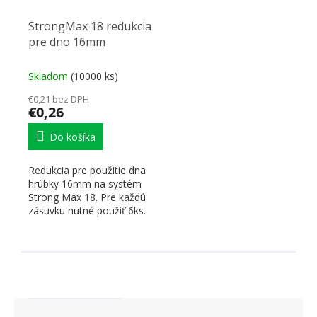
StrongMax 18 redukcia
pre dno 16mm
Skladom
(10000 ks)
€0,21 bez DPH
€0,26
Do košíka
Redukcia pre použitie dna
hrúbky 16mm na systém
Strong Max 18. Pre každú
zásuvku nutné použiť 6ks.
Vkladá sa medzi...