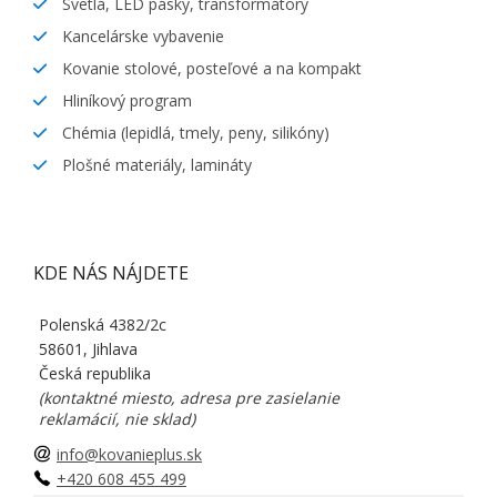
Svetlá, LED pásky, transformátory
Kancelárske vybavenie
Kovanie stolové, posteľové a na kompakt
Hliníkový program
Chémia (lepidlá, tmely, peny, silikóny)
Plošné materiály, lamináty
KDE NÁS NÁJDETE
Polenská 4382/2c
58601, Jihlava
Česká republika
(kontaktné miesto, adresa pre zasielanie
reklamácií, nie sklad)
info@kovanieplus.sk
+420 608 455 499