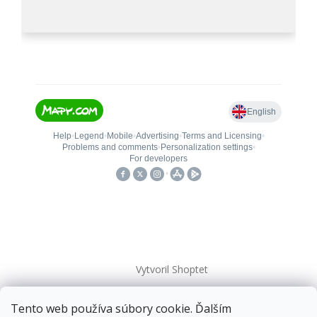
Vytvoril Shoptet
Tento web používa súbory cookie. Ďalším
Copyright 2026
kovanieplus
. Všetky práva vyhradené.