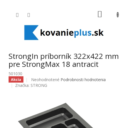
Prejsť na obsah
NÁKUPNÝ
StrongIn príborník 322x422 mm
pre StrongMax 18 antracit
501030
Priemerné hodnotenie produktu je 0,0 z 5 hviezdičiek
Neohodnotené
Podrobnosti hodnotenia
Akcia
Značka:
STRONG