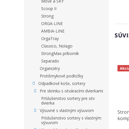
Move a SKY
Scoop II
Strong
ORGA-LINE
AMBIA-LINE
SÚVI
OrgaTray
Classico, Nolago
StrongMax príborník
Separado
Akci
Organizéry
Protišmykové podložky
Odpadkové koše, sortery
Pre skrinku s otváracími dvierkami
Príslušenstvo sortery pre otv
dvierka
Výsuvné s vlastným výsuvom
Stro
Príslušenstvo sortery s vlastným
komp
výsuvom
276x