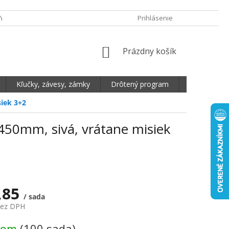
Y OCHRANY OSOBNÝCH ÚDAJOV
DOPRAVA A PLATBA
Prihlásenie
REKLAMA
NÁKUPNÝ KOŠÍK
Prázdny košík
Kľučky, závesy, zámky
Drôtený program
Plošné mate
iek 3+2
450mm, sivá, vrátane misiek
,85
/ sada
bez DPH
vá cena:
dom
(100 sada)