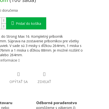
i doručenia
Pridať do košíka
k do Strong Max 16. Kompletný príborník
m. Súprava na zostavenie príborníkov pre všetky
suviek. V sade sú 3 misky s dĺžkou 264mm, 1 miska s
76mm a 1 miska s dĺžkou 88mm. Je možné rozšíriť o
, alebo 264mm.
 informácie
OPÝTAŤ SA
ZDIEĽAŤ
 tovaru
Odborné poradenstvo
u nebo
pomôžeme s výberom či