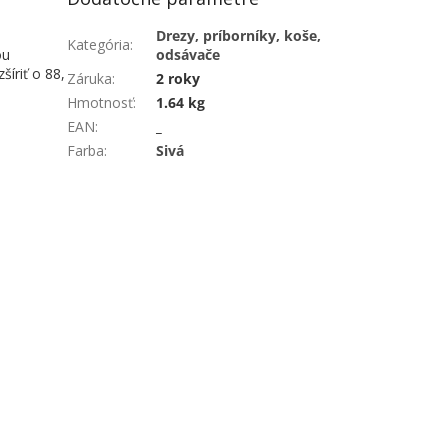
Drezy, príborníky, koše,
Kategória
:
ou
odsávače
íriť o 88,
Záruka
:
2 roky
Hmotnosť
:
1.64 kg
EAN
:
_
Farba
:
Sivá