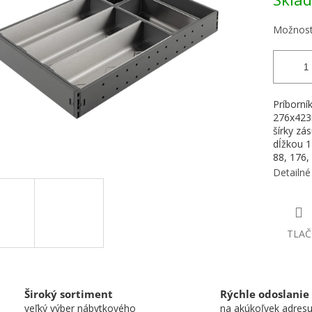
Možnost
Príborní
276x423m
šírky zá
dĺžkou 1
88, 176
Detailné
TLAČ
Široký sortiment
Rýchle odoslanie
veľký výber nábytkového
na akúkoľvek adres