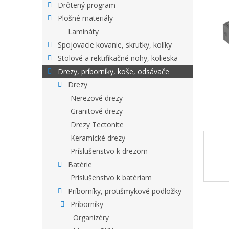
Drôtený program
Plošné materiály
Lamináty
Spojovacie kovanie, skrutky, kolíky
Stolové a rektifikačné nohy, kolieska
Drezy, príborníky, koše, odsávače
Drezy
Nerezové drezy
Granitové drezy
Drezy Tectonite
Keramické drezy
Príslušenstvo k drezom
Batérie
Príslušenstvo k batériam
Príborníky, protišmykové podložky
Príborníky
Organizéry