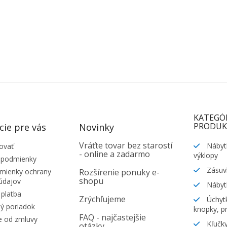
KATEGÓ
PRODUK
cie pre vás
Novinky
Vráťte tovar bez starostí
Nábyt
ovať
- online a zadarmo
výklopy
 podmienky
Zásuv
ienky ochrany
Rozšírenie ponuky e-
shopu
údajov
Nábyt
platba
Zrýchľujeme
Úchytk
ý poriadok
knopky, pr
FAQ - najčastejšie
e od zmluvy
Kľučky
otázky