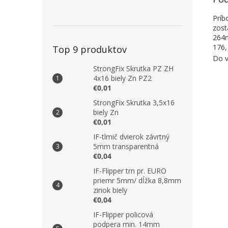
Príb
zost
264m
176,
Top 9 produktov
Do v
StrongFix Skrutka PZ ZH
4x16 biely Zn PZ2
€0,01
StrongFix Skrutka 3,5x16
biely Zn
€0,01
IF-tlmič dvierok závrtný
5mm transparentná
€0,04
IF-Flipper trn pr. EURO
priemr 5mm/ dĺžka 8,8mm
zinok biely
€0,04
IF-Flipper policová
podpera min. 14mm