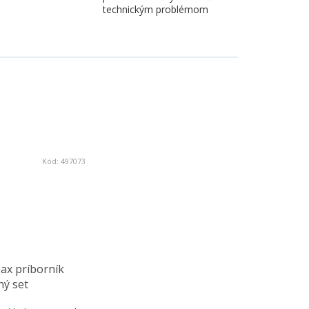
technickým problémom
Kód:
497073
ax príborník
ý set
m, čierna,