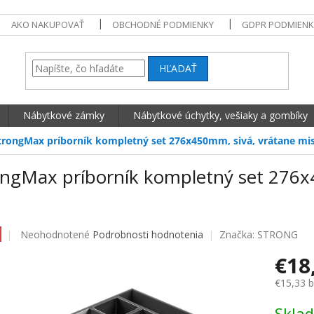
AKO NAKUPOVAŤ
OBCHODNÉ PODMIENKY
GDPR PODMIENK
HĽADAŤ
Nábytkové zámky
Nábytkové úchytky, vešiaky a gombíky
trongMax príborník kompletný set 276x450mm, sivá, vrátane mis
ongMax príborník kompletný set 276x
Priemerné hodnotenie produktu je 0,0 z 5 hviezdičiek.
Neohodnotené
Podrobnosti hodnotenia
Značka:
STRONG
€18
€15,33 
Jednotko
Skla