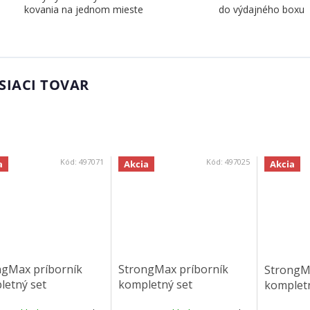
kovania na jednom mieste
do výdajného boxu
SIACI TOVAR
Kód:
497071
Kód:
497025
a
Akcia
Akcia
ngMax príborník
StrongMax príborník
StrongM
letný set
kompletný set
kompletn
4506mm, biela,
276x450mm, sivá,
276x450m