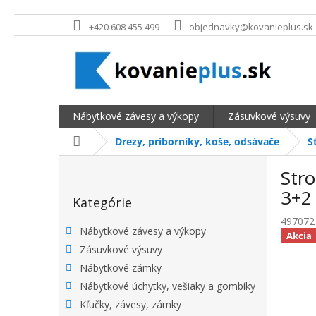
Prejsť na obsah
+420 608 455 499
objednavky@kovanieplus.sk
Nábytkové závesy a výkopy
Zásuvkové výsuvy
Domov
Drezy, príborníky, koše, odsávače
S
BOČNÝ PANEL
Str
Preskočiť kategórie
3+2
Kategórie
497072
Nábytkové závesy a výkopy
Akcia
Zásuvkové výsuvy
Nábytkové zámky
Nábytkové úchytky, vešiaky a gombíky
Kľučky, závesy, zámky