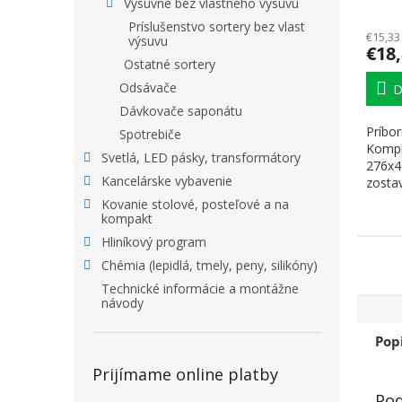
Výsuvné bez vlastného výsuvu
vráta
Príslušenstvo sortery bez vlast
€15,33
výsuvu
€18
Ostatné sortery
Odsávače
D
Dávkovače saponátu
Príbor
Spotrebiče
Kompl
Svetlá, LED pásky, transformátory
276x4
Kancelárske vybavenie
zostav
všetky 
Kovanie stolové, posteľové a na
kompakt
Hliníkový program
Chémia (lepidlá, tmely, peny, silikóny)
Technické informácie a montážne
návody
Pop
Prijímame online platby
Pod