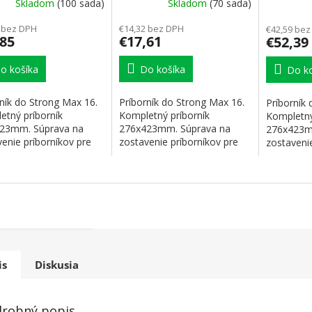
Skladom
(100 sada)
Skladom
(70 sada)
ne misiek 3+2
vrátane 4 misiek
vrátane 
 bez DPH
€14,32 bez DPH
€42,59 bez
,85
€17,61
€52,39
o košíka
Do košíka
Do ko
ník do Strong Max 16.
Príborník do Strong Max 16.
Príborník
etný príborník
Kompletný príborník
Kompletný
23mm. Súprava na
276x423mm. Súprava na
276x423m
enie príborníkov pre
zostavenie príborníkov pre
zostavenie
šírky...
všetky šírky...
všetky šírky
is
Diskusia
robný popis