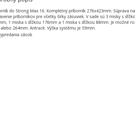
orník do Strong Max 16. Kompletný príborník 276x423mm. Súprava na
avenie príborníkov pre všetky šírky zásuviek. V sade sú 3 misky s dĺžk
m, 1 miska s dĺžkou 176mm a 1 miska s dĺžkou 88mm. Je možné rozš
 alebo 264mm. Antracit. Výška systému je 59mm.
ypredania zásob