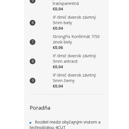
transparentná
€0,04
IF-tlmič dvierok závrtný
5mm biely
€0,04
StrongFix Konfirmát 7/50
zinok biely
€0,06
IF-tlmič dvierok závrtný
5mm antracit
€0,04
IF-tlmič dvierok závrtný
5mm čierny
€0,04
Poradňa
Rozdiel medzi obyčajným vrutom a
technológiou 4CUT