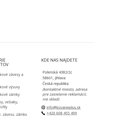
RIE
KDE NÁS NÁJDETE
TOV
Polenská 4382/2c
kové závesy a
58601, Jihlava
Česká republika
kové výsuvy
(kontaktné miesto, adresa
pre zasielanie reklamácií,
kové zámky
nie sklad)
y, vešiaky,
ofily
info@kovanieplus.sk
+420 608 455 499
, závesy, zámky