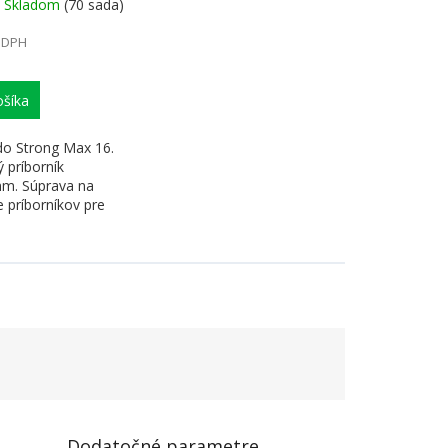
Skladom
(70 sada)
misiek 3+2
 DPH
šíka
 do Strong Max 16.
 príborník
m. Súprava na
 príborníkov pre
...
Dodatočné parametre