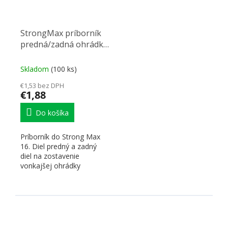
StrongMax príborník
predná/zadná ohrádka
88mm šedá
Skladom
(100 ks)
€1,53 bez DPH
€1,88
Do košíka
Príborník do Strong Max
16. Diel predný a zadný
diel na zostavenie
vonkajšej ohrádky
príborníka. Dĺžka (šírka)
88mm....