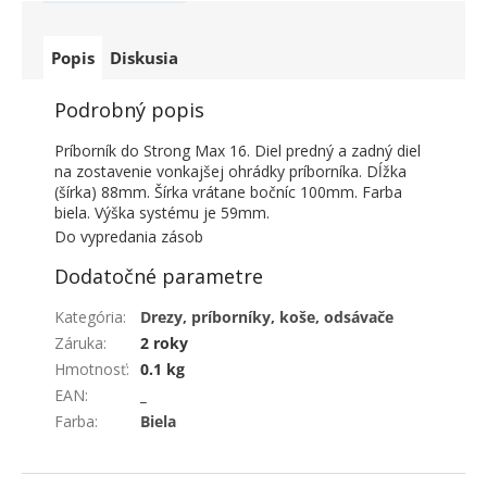
Popis
Diskusia
Podrobný popis
Príborník do Strong Max 16. Diel predný a zadný diel
na zostavenie vonkajšej ohrádky príborníka. Dĺžka
(šírka) 88mm. Šírka vrátane bočníc 100mm. Farba
biela. Výška systému je 59mm.
Do vypredania zásob
Dodatočné parametre
Kategória
:
Drezy, príborníky, koše, odsávače
Záruka
:
2 roky
Hmotnosť
:
0.1 kg
EAN
:
_
Farba
:
Biela
ZÁPÄTIE