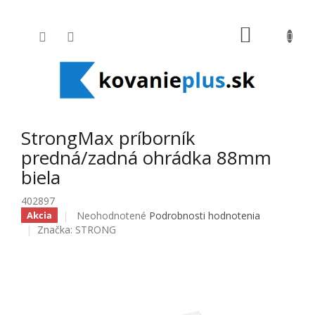
Prejsť na obsah
NÁKUPNÝ
StrongMax príborník
predná/zadná ohrádka 88mm
biela
402897
Priemerné hodnotenie produktu je 0,0 z 5 hviezdičiek
Neohodnotené
Podrobnosti hodnotenia
Akcia
Značka:
STRONG