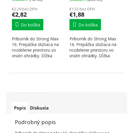
€2,29 bez DPH
€1,53 bez DPH
€2,82
€1,88
Do košíka
Do košíka
Príborník do Strong Max
Príborník do Strong Max
16. Prepážka slúžiaca na
16. Prepážka slúžiaca na
rozdelenie priestoru vo
rozdelenie priestoru vo
vnútri ohrádky. Dĺžka
vnútri ohrádky. Dĺžka
(šírka) 264mm. Farba...
(šírka) 88mm. Farba...
Popis
Diskusia
Podrobný popis