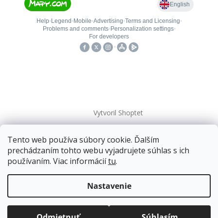
Vytvoril Shoptet
Tento web používa súbory cookie. Ďalším
Copyright 2026
kovanieplus
. Všetky práva vyhradené.
prechádzaním tohto webu vyjadrujete súhlas s ich
používaním. Viac informácií
tu
.
📄 Technická dokumentácia
Doprava zadarmo
pre balíkové zásielky v hodnote
nad
120 EUR*
.
Nastavenie
Viac informácií o doprave a platbe.
Balíky zasielame už od
4 EUR
.
ZRÝCHĽUJEME.
Odmietnuť
Súhlasím