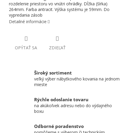
rozdelenie priestoru vo vnútri ohrádky. Dĺžka (šírka)
264mm. Farba antracit. Výška systému je 59mm. Do
vypredania zásob
Detailné informácie
OPÝTAŤ SA
ZDIEĽAŤ
Široký sortiment
veľký výber nábytkového kovania na jednom
mieste
Rýchle odoslanie tovaru
na akúkoľvek adresu nebo do výdajného
boxu
Odborné poradenstvo
pomôžeme s výberom či technickým