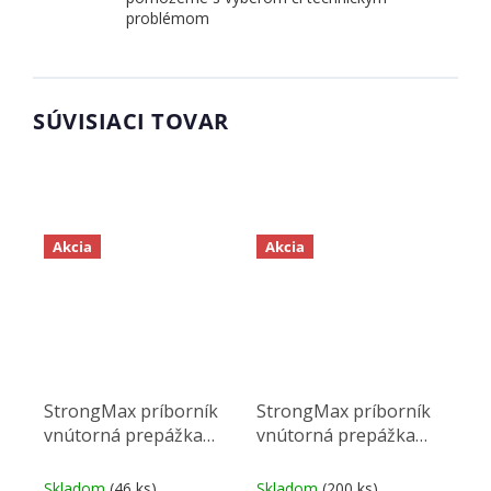
problémom
SÚVISIACI TOVAR
Akcia
Akcia
StrongMax príborník
StrongMax príborník
vnútorná prepážka
vnútorná prepážka
264mm biela
88mm šedá
Skladom
(46 ks)
Skladom
(200 ks)