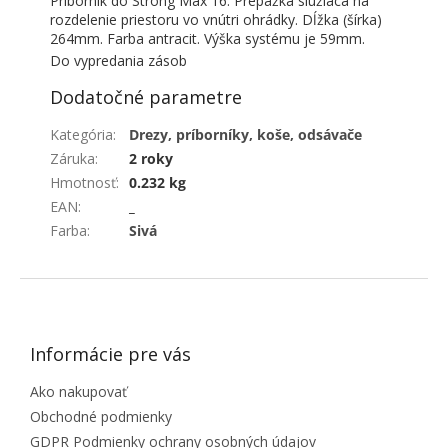
Príborník do Strong Max 16. Prepážka slúžiaca na
rozdelenie priestoru vo vnútri ohrádky. Dĺžka (šírka)
264mm. Farba antracit. Výška systému je 59mm.
Do vypredania zásob
Dodatočné parametre
Kategória
:
Drezy, príborníky, koše, odsávače
Záruka
:
2 roky
Hmotnosť
:
0.232 kg
EAN
:
_
Farba
:
Sivá
ZÁPÄTIE
Informácie pre vás
Ako nakupovať
Obchodné podmienky
GDPR Podmienky ochrany osobných údajov