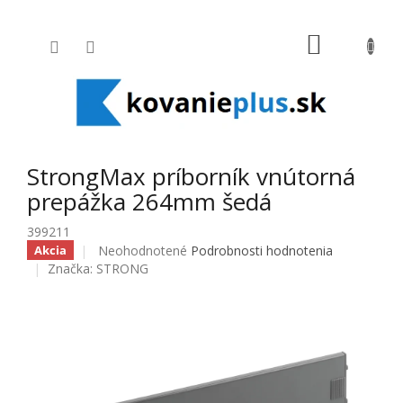
Prejsť na obsah
NÁKUPNÝ
StrongMax príborník vnútorná
prepážka 264mm šedá
399211
Priemerné hodnotenie produktu je 0,0 z 5 hviezdičiek
Neohodnotené
Podrobnosti hodnotenia
Akcia
Značka:
STRONG