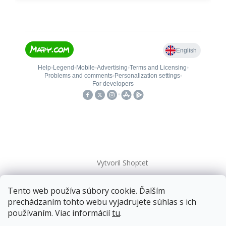
Vytvoril Shoptet
Tento web používa súbory cookie. Ďalším
Copyright 2026
kovanieplus
. Všetky práva vyhradené.
prechádzaním tohto webu vyjadrujete súhlas s ich
používaním. Viac informácií
tu
.
📄 Technická dokumentácia