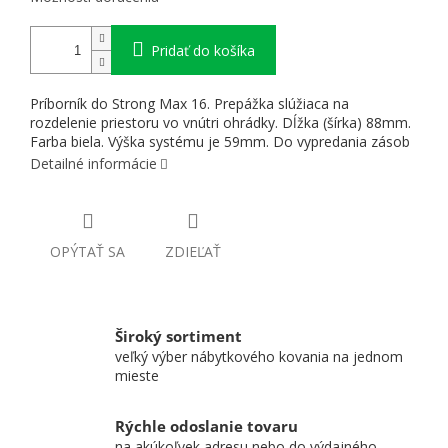
Pridať do košíka
Príborník do Strong Max 16. Prepážka slúžiaca na
rozdelenie priestoru vo vnútri ohrádky. Dĺžka (šírka) 88mm.
Farba biela. Výška systému je 59mm. Do vypredania zásob
Detailné informácie
OPÝTAŤ SA
ZDIEĽAŤ
Široký sortiment
veľký výber nábytkového kovania na jednom
mieste
Rýchle odoslanie tovaru
na akúkoľvek adresu nebo do výdajného