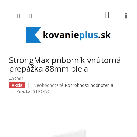
Prejsť na obsah
NÁKUPNÝ
StrongMax príborník vnútorná
prepážka 88mm biela
402901
Priemerné hodnotenie produktu je 0,0 z 5 hviezdičiek
Neohodnotené
Podrobnosti hodnotenia
Akcia
Značka:
STRONG