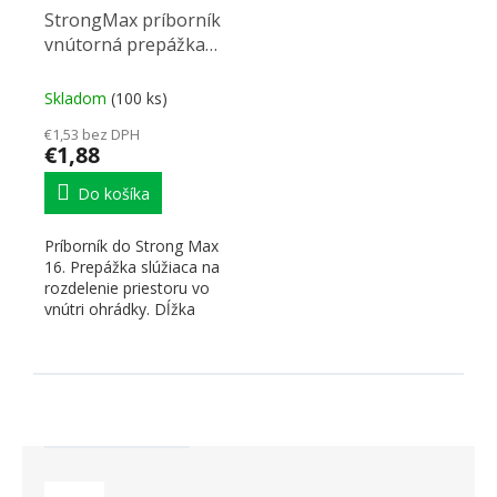
StrongMax príborník
vnútorná prepážka
88mm čierna
Skladom
(100 ks)
€1,53 bez DPH
€1,88
Do košíka
Príborník do Strong Max
16. Prepážka slúžiaca na
rozdelenie priestoru vo
vnútri ohrádky. Dĺžka
(šírka) 88mm. Farba...