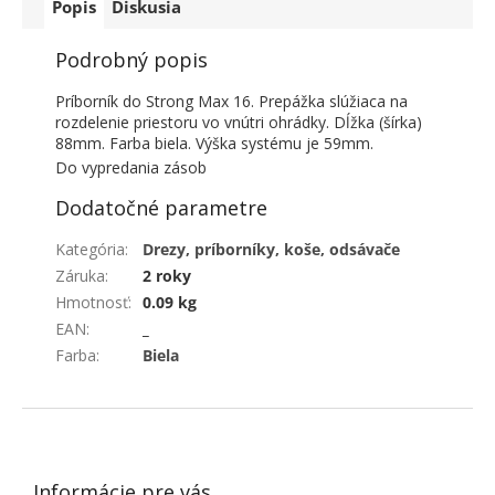
Popis
Diskusia
Podrobný popis
Príborník do Strong Max 16. Prepážka slúžiaca na
rozdelenie priestoru vo vnútri ohrádky. Dĺžka (šírka)
88mm. Farba biela. Výška systému je 59mm.
Do vypredania zásob
Dodatočné parametre
Kategória
:
Drezy, príborníky, koše, odsávače
Záruka
:
2 roky
Hmotnosť
:
0.09 kg
EAN
:
_
Farba
:
Biela
ZÁPÄTIE
Informácie pre vás