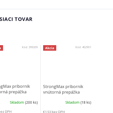
SIACI TOVAR
Kód:
399209
Kód:
402901
a
Akcia
ngMax príborník
StrongMax príborník
orná prepážka
vnútorná prepážka
 šedá
88mm biela
Skladom
(200 ks)
Skladom
(18 ks)
bez DPH
€1,53 bez DPH