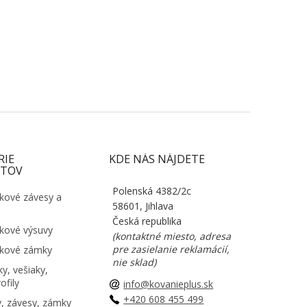
RIE
KDE NÁS NÁJDETE
TOV
Polenská 4382/2c
kové závesy a
58601, Jihlava
Česká republika
kové výsuvy
(kontaktné miesto, adresa
pre zasielanie reklamácií,
kové zámky
nie sklad)
y, vešiaky,
ofily
info@kovanieplus.sk
+420 608 455 499
, závesy, zámky