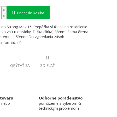
Pridať do košíka
k do Strong Max 16. Prepážka slúžiaca na rozdelenie
u vo vnútri ohrádky. Dĺžka (šírka) 88mm. Farba čierna.
ystému je 59mm. Do vypredania zásob
 informácie
OPÝTAŤ SA
ZDIEĽAŤ
 tovaru
Odborné poradenstvo
u nebo
pomôžeme s výberom či
technickým problémom