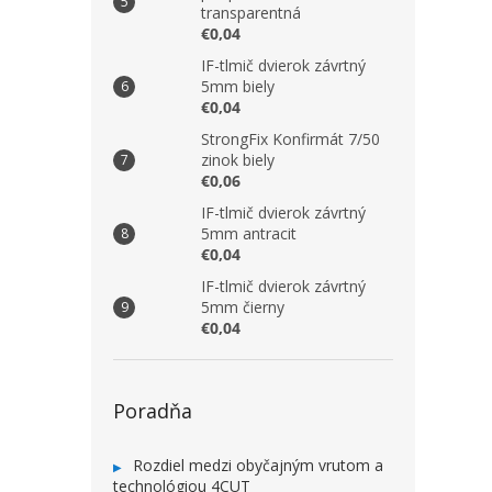
transparentná
€0,04
IF-tlmič dvierok závrtný
5mm biely
€0,04
StrongFix Konfirmát 7/50
zinok biely
€0,06
IF-tlmič dvierok závrtný
5mm antracit
€0,04
IF-tlmič dvierok závrtný
5mm čierny
€0,04
Poradňa
Rozdiel medzi obyčajným vrutom a
technológiou 4CUT