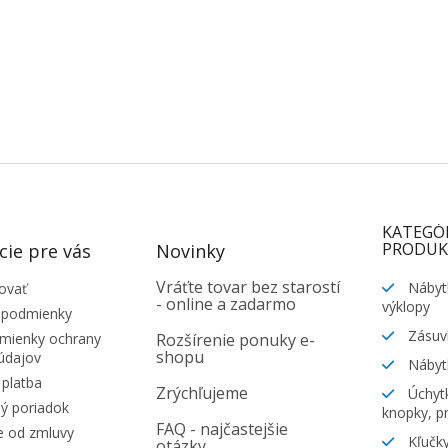
KATEGÓ
PRODUK
cie pre vás
Novinky
Vráťte tovar bez starostí
Nábyt
ovať
- online a zadarmo
výklopy
 podmienky
Zásuv
ienky ochrany
Rozšírenie ponuky e-
shopu
údajov
Nábyt
platba
Zrýchľujeme
Úchytk
ý poriadok
knopky, pr
FAQ - najčastejšie
e od zmluvy
Kľučky
otázky