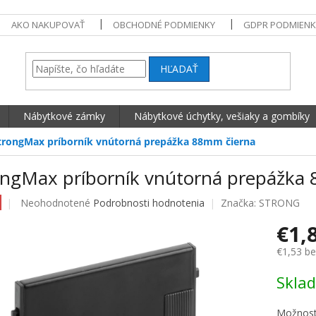
AKO NAKUPOVAŤ
OBCHODNÉ PODMIENKY
GDPR PODMIENK
HĽADAŤ
Nábytkové zámky
Nábytkové úchytky, vešiaky a gombíky
trongMax príborník vnútorná prepážka 88mm čierna
ongMax príborník vnútorná prepážka
Priemerné hodnotenie produktu je 0,0 z 5 hviezdičiek.
Neohodnotené
Podrobnosti hodnotenia
Značka:
STRONG
€1,
€1,53 b
Jednotko
Skla
Možnost