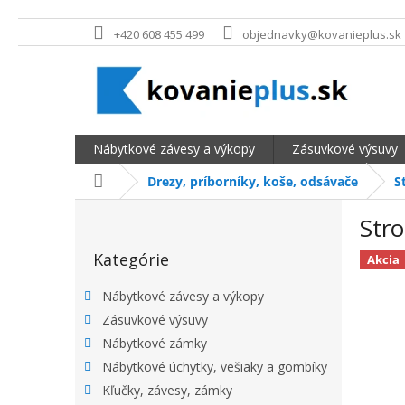
Prejsť na obsah
+420 608 455 499
objednavky@kovanieplus.sk
Nábytkové závesy a výkopy
Zásuvkové výsuvy
Domov
Drezy, príborníky, koše, odsávače
S
BOČNÝ PANEL
Str
Preskočiť kategórie
Kategórie
Akcia
Nábytkové závesy a výkopy
Zásuvkové výsuvy
Nábytkové zámky
Nábytkové úchytky, vešiaky a gombíky
Kľučky, závesy, zámky