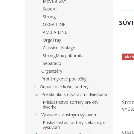
Move a SKY
Scoop II
Strong
SÚVI
ORGA-LINE
AMBIA-LINE
OrgaTray
Classico, Nolago
StrongMax príborník
Akci
Separado
Organizéry
Protišmykové podložky
Odpadkové koše, sortery
Pre skrinku s otváracími dvierkami
Stro
Príslušenstvo sortery pre otv
dvierka
vnút
Výsuvné s vlastným výsuvom
88mm
Príslušenstvo sortery s vlastným
výsuvom
€1,53 