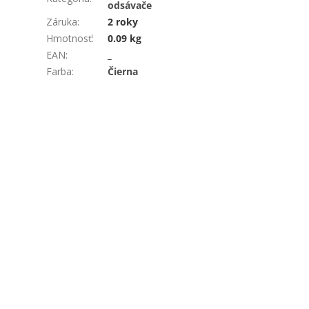
odsávače
Záruka
:
2 roky
Hmotnosť
:
0.09 kg
EAN
:
_
Farba
:
Čierna