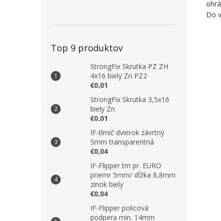
ohrá
Do v
Top 9 produktov
StrongFix Skrutka PZ ZH
4x16 biely Zn PZ2
€0,01
StrongFix Skrutka 3,5x16
biely Zn
€0,01
IF-tlmič dvierok závrtný
5mm transparentná
€0,04
IF-Flipper trn pr. EURO
priemr 5mm/ dĺžka 8,8mm
zinok biely
€0,04
IF-Flipper policová
podpera min. 14mm