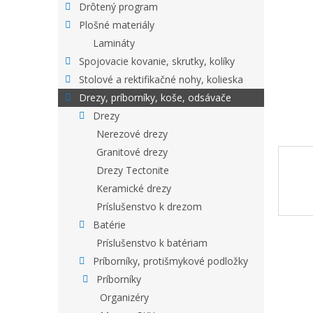
Drôtený program
Plošné materiály
Lamináty
Spojovacie kovanie, skrutky, kolíky
Stolové a rektifikačné nohy, kolieska
Drezy, príborníky, koše, odsávače
Drezy
Nerezové drezy
Granitové drezy
Drezy Tectonite
Keramické drezy
Príslušenstvo k drezom
Batérie
Príslušenstvo k batériam
Príborníky, protišmykové podložky
Príborníky
Organizéry