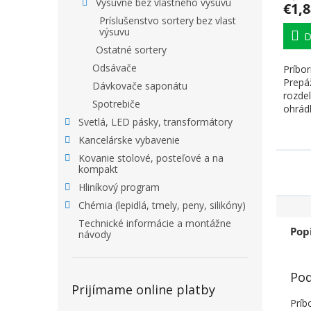
Výsuvné bez vlastného výsuvu
€1,8
Príslušenstvo sortery bez vlast
výsuvu
D
Ostatné sortery
Odsávače
Príbor
Prepá
Dávkovače saponátu
rozdel
Spotrebiče
ohrád
Svetlá, LED pásky, transformátory
Farba.
Kancelárske vybavenie
Kovanie stolové, posteľové a na
kompakt
Hliníkový program
Chémia (lepidlá, tmely, peny, silikóny)
Technické informácie a montážne
Pop
návody
Pod
Prijímame online platby
Príb