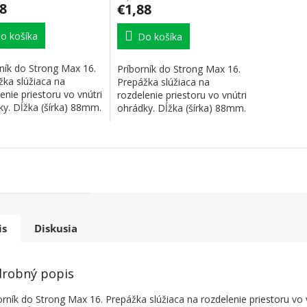
8
€1,88
o košíka
Do košíka
ník do Strong Max 16.
Príborník do Strong Max 16.
žka slúžiaca na
Prepážka slúžiaca na
enie priestoru vo vnútri
rozdelenie priestoru vo vnútri
ky. Dĺžka (šírka) 88mm.
ohrádky. Dĺžka (šírka) 88mm.
..
Farba...
is
Diskusia
robný popis
orník do Strong Max 16. Prepážka slúžiaca na rozdelenie priestoru vo 