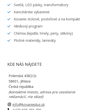
Svetlá, LED pásky, transformátory
Kancelárske vybavenie
Kovanie stolové, posteľové a na kompakt
Hliníkový program
Chémia (lepidlá, tmely, peny, silikóny)
Plošné materiály, lamináty
KDE NÁS NÁJDETE
Polenská 4382/2c
58601, Jihlava
Česká republika
(kontaktné miesto, adresa pre zasielanie
reklamácií, nie sklad)
info@kovanieplus.sk
+420 608 455 499