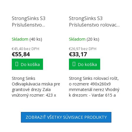
StrongSinks S3
StrongSinks S3
Príslušenstvo
Príslušenstvo rolovací
odkvapávacia miska
rošt 490x260x9 mmpre
nerez, pre granitové
granitové drezy
Skladom
(40 ks)
Skladom
(20 ks)
drezy
€45,40 bez DPH
€26,97 bez DPH
€55,84
€33,17
Do košíka
Do košíka
Strong Sinks
Strong Sinks rolovací rošt,
Odkvapkávacia miska pre
o rozmere 490x260x9
granitové drezy Zala
mmmateriál nerez Vhodný
vnútorný rozmer: 423 x
k drezom: - Vardar 615 a
204 mm vonkajší rozmer:
780 - Labe 780 a...
471 x 252 mm
ZOBRAZIŤ VŠETKY SÚVISIACE PRODUKTY