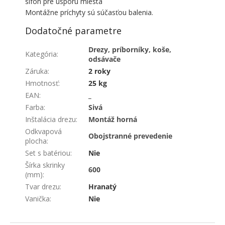
sifón pre úsporu miesta
Montážne príchyty sú súčasťou balenia.
Dodatočné parametre
Drezy, príborníky, koše,
Kategória
:
odsávače
Záruka
:
2 roky
Hmotnosť
:
25 kg
EAN
:
_
Farba
:
Sivá
Inštalácia drezu
:
Montáž horná
Odkvapová
Obojstranné prevedenie
plocha
:
Set s batériou
:
Nie
Šírka skrinky
600
(mm)
:
Tvar drezu
:
Hranatý
Vanička
:
Nie