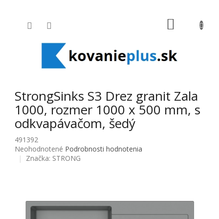
Prejsť na obsah
NÁKUPNÝ
StrongSinks S3 Drez granit Zala
1000, rozmer 1000 x 500 mm, s
odkvapávačom, šedý
491392
Priemerné hodnotenie produktu je 0,0 z 5 hviezdičiek.
Neohodnotené
Podrobnosti hodnotenia
Značka:
STRONG