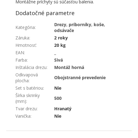
Montážne príchyty sú súčasťou balenia.
Dodatočné parametre
Drezy, príborníky, koše,
Kategória
:
odsávače
Záruka
:
2 roky
Hmotnosť
:
20 kg
EAN
:
_
Farba
:
Sivá
Inštalácia drezu
:
Montáž horná
Odkvapová
Obojstranné prevedenie
plocha
:
Set s batériou
:
Nie
Šírka skrinky
500
(mm)
:
Tvar drezu
:
Hranatý
Vanička
:
Nie
ZÁPÄTIE