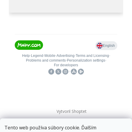
Vytvoril Shoptet
Tento web používa súbory cookie. Ďalším
Copyright 2026
kovanieplus
. Všetky práva vyhradené.