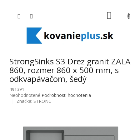
Prejsť na obsah
NÁKUPNÝ
StrongSinks S3 Drez granit ZALA
860, rozmer 860 x 500 mm, s
odkvapávačom, šedý
491391
Priemerné hodnotenie produktu je 0,0 z 5 hviezdičiek.
Neohodnotené
Podrobnosti hodnotenia
Značka:
STRONG