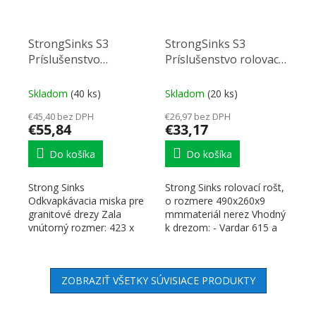
StrongSinks S3
StrongSinks S3
Príslušenstvo
Príslušenstvo rolovací
odkvapávacia miska
rošt 490x260x9 mmpre
nerez, pre granitové
granitové drezy
Skladom
(40 ks)
Skladom
(20 ks)
drezy
€45,40 bez DPH
€26,97 bez DPH
€55,84
€33,17
Do košíka
Do košíka
Strong Sinks
Strong Sinks rolovací rošt,
Odkvapkávacia miska pre
o rozmere 490x260x9
granitové drezy Zala
mmmateriál nerez Vhodný
vnútorný rozmer: 423 x
k drezom: - Vardar 615 a
204 mm vonkajší rozmer:
780 - Labe 780 a...
471 x 252 mm
ZOBRAZIŤ VŠETKY SÚVISIACE PRODUKTY