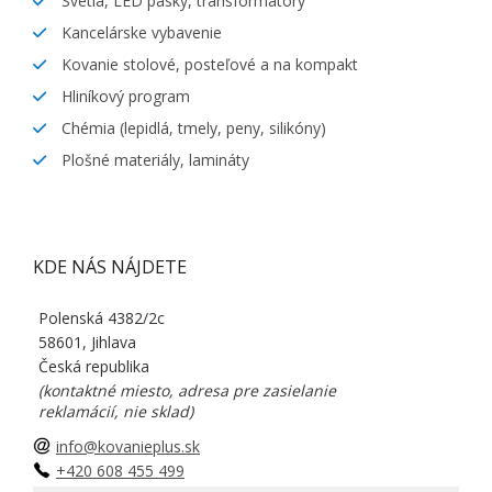
Svetlá, LED pásky, transformátory
Kancelárske vybavenie
Kovanie stolové, posteľové a na kompakt
Hliníkový program
Chémia (lepidlá, tmely, peny, silikóny)
Plošné materiály, lamináty
KDE NÁS NÁJDETE
Polenská 4382/2c
58601, Jihlava
Česká republika
(kontaktné miesto, adresa pre zasielanie
reklamácií, nie sklad)
info@kovanieplus.sk
+420 608 455 499