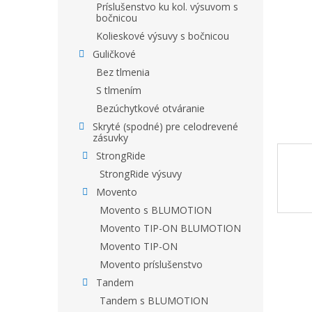
Príslušenstvo ku kol. výsuvom s
bočnicou
Kolieskové výsuvy s bočnicou
Guličkové
Bez tlmenia
S tlmením
Bezúchytkové otváranie
Skryté (spodné) pre celodrevené
zásuvky
StrongRide
StrongRide výsuvy
Movento
Movento s BLUMOTION
Movento TIP-ON BLUMOTION
Movento TIP-ON
Movento príslušenstvo
Tandem
Tandem s BLUMOTION