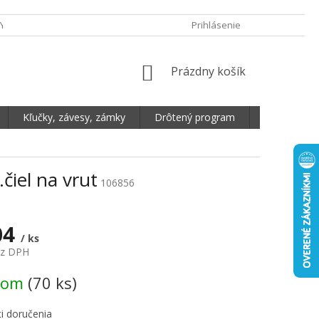
Y OCHRANY OSOBNÝCH ÚDAJOV
DOPRAVA A PLATBA
Prihlásenie
REKLAMA
NÁKUPNÝ KOŠÍK
Prázdny košík
Kľučky, závesy, zámky
Drôtený program
Plošné mate
iel na vrut
106856
04
/ ks
ez DPH
vá cena:
dom
(70 ks)
i doručenia