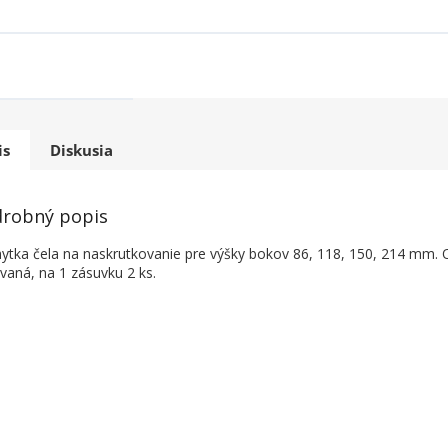
is
Diskusia
robný popis
hytka čela na naskrutkovanie pre výšky bokov 86, 118, 150, 214 mm. 
ovaná, na 1 zásuvku 2 ks.