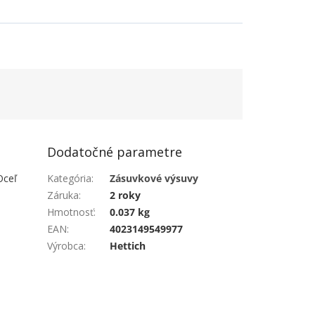
Dodatočné parametre
Oceľ
Kategória
:
Zásuvkové výsuvy
Záruka
:
2 roky
Hmotnosť
:
0.037 kg
EAN
:
4023149549977
Výrobca
:
Hettich