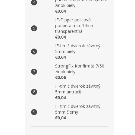
zinok biely
€0,04
IF-Flipper policová
podpera min. 14mm
transparentná
€0,04
IF-tlmič dvierok závrtný
5mm biely
€0,04
StrongFix Konfirmát 7/50
zinok biely
€0,06
IF-tlmič dvierok závrtný
5mm antracit
€0,04
IF-tlmič dvierok závrtný
5mm čierny
€0,04