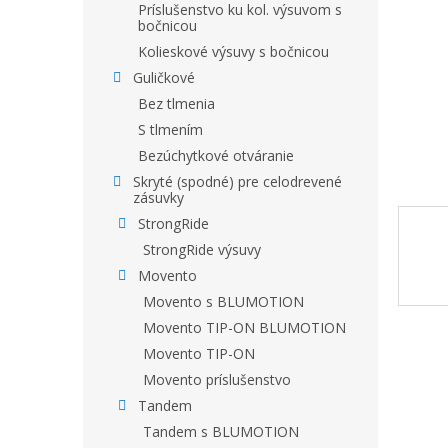
Príslušenstvo ku kol. výsuvom s
bočnicou
Kolieskové výsuvy s bočnicou
Guličkové
Bez tlmenia
S tlmením
Bezúchytkové otváranie
Skryté (spodné) pre celodrevené
zásuvky
StrongRide
StrongRide výsuvy
Movento
Movento s BLUMOTION
Movento TIP-ON BLUMOTION
Movento TIP-ON
Movento príslušenstvo
Tandem
Tandem s BLUMOTION