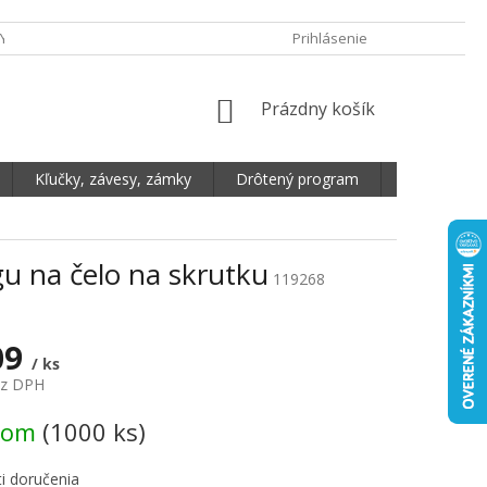
Y OCHRANY OSOBNÝCH ÚDAJOV
DOPRAVA A PLATBA
Prihlásenie
REKLAMA
NÁKUPNÝ KOŠÍK
Prázdny košík
Kľučky, závesy, zámky
Drôtený program
Plošné mate
u na čelo na skrutku
119268
09
/ ks
ez DPH
vá cena:
dom
(1000 ks)
i doručenia