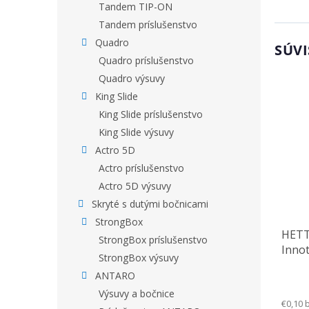
Tandem TIP-ON
Tandem príslušenstvo
Quadro
SÚVI
Quadro príslušenstvo
Quadro výsuvy
King Slide
King Slide príslušenstvo
King Slide výsuvy
Actro 5D
Actro príslušenstvo
Actro 5D výsuvy
Skryté s dutými bočnicami
StrongBox
HETT
StrongBox príslušenstvo
Innot
StrongBox výsuvy
relin
ANTARO
rozp
Výsuvy a bočnice
€0,10 