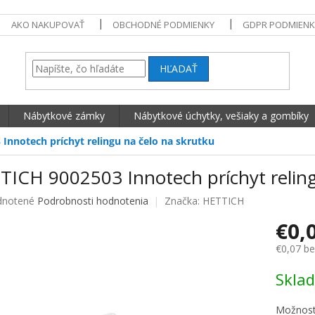
AKO NAKUPOVAŤ
OBCHODNÉ PODMIENKY
GDPR PODMIENK
HĽADAŤ
Nábytkové zámky
Nábytkové úchytky, vešiaky a gombíky
Innotech príchyt relingu na čelo na skrutku
TICH 9002503 Innotech príchyt reling
né hodnotenie produktu je 0,0 z 5 hviezdičiek.
notené
Podrobnosti hodnotenia
Značka:
HETTICH
€0,
€0,07 b
Jednotko
Skla
Možnost