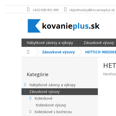
Prejsť na obsah
+420 608 455 499
objednavky@kovanieplus.sk
Nábytkové závesy a výkopy
Zásuvkové výsuvy
Domov
Zásuvkové výsuvy
HETTICH 9002503 
BOČNÝ PANEL
HET
Preskočiť kategórie
Kategórie
Priemer
Neohod
Nábytkové závesy a výkopy
Zásuvkové výsuvy
Kolieskové
Kolieskové výsuvy
Kolieskové s bočnicou