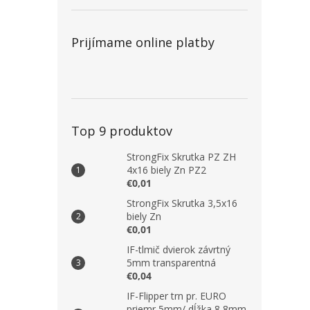
Prijímame online platby
Top 9 produktov
StrongFix Skrutka PZ ZH
4x16 biely Zn PZ2
€0,01
StrongFix Skrutka 3,5x16
biely Zn
€0,01
IF-tlmič dvierok závrtný
5mm transparentná
€0,04
IF-Flipper trn pr. EURO
priemr 5mm/ dĺžka 8,8mm