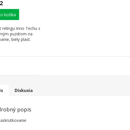
2
o košíka
t relingu Inno Techu s
rným puzdrom na
vanie, biely plast.
is
Diskusia
robný popis
askrutkovanie