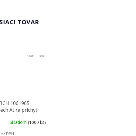
SIACI TOVAR
Kód:
106881
ICH 1061965
ech Atira príchyt
gu na čelo s
Skladom
(1000 ks)
erným púzdrom
bez DPH