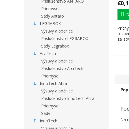
Príslušenstvo ANTARO
€0,1
Priemysel
D
Sady Antaro
LEGRABOX
Príchy
Výsuvy a bočnice
rozpe
Príslušenstvo LEGRABOX
zaliso
Sady Legrabox
ArciTech
Výsuvy a bočnice
Príslušenstvo ArciTech
Priemysel
InnoTech Atira
Pop
Výsuvy a bočnice
Príslušenstvo InnoTech Atira
Priemysel
Pod
Sady
Na n
InnoTech
Výsuvy a bočnice