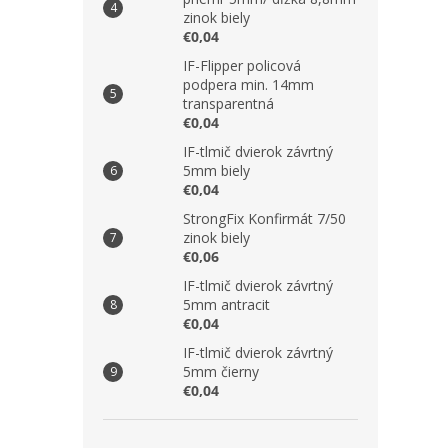
zinok biely
€0,04
IF-Flipper policová
podpera min. 14mm
transparentná
€0,04
IF-tlmič dvierok závrtný
5mm biely
€0,04
StrongFix Konfirmát 7/50
zinok biely
€0,06
IF-tlmič dvierok závrtný
5mm antracit
€0,04
IF-tlmič dvierok závrtný
5mm čierny
€0,04