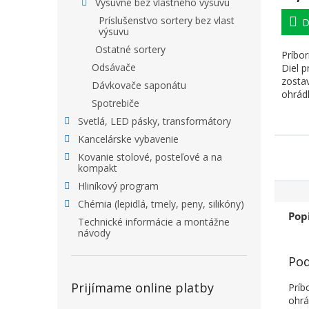
Výsuvné bez vlastného výsuvu
Príslušenstvo sortery bez vlast
D
výsuvu
Ostatné sortery
Príbor
Odsávače
Diel p
zosta
Dávkovače saponátu
ohrádk
Spotrebiče
(šírka
Svetlá, LED pásky, transformátory
Kancelárske vybavenie
Kovanie stolové, posteľové a na
kompakt
Hliníkový program
Chémia (lepidlá, tmely, peny, silikóny)
Pop
Technické informácie a montážne
návody
Pod
Prijímame online platby
Príb
ohrá