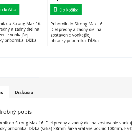
o košíka
Do košíka
ník do Strong Max 16.
Príborník do Strong Max 16.
redný a zadný diel na
Diel predný a zadný diel na
venie vonkajšej
zostavenie vonkajšej
y príborníka. Dĺžka
ohrádky príborníka. Dĺžka
) 88mm....
(šírka) 88mm....
is
Diskusia
robný popis
orník do Strong Max 16. Diel predný a zadný diel na zostavenie vonkaj
dky príborníka. Dĺžka (šírka) 88mm. Šírka vrátane bočníc 100mm. Farb