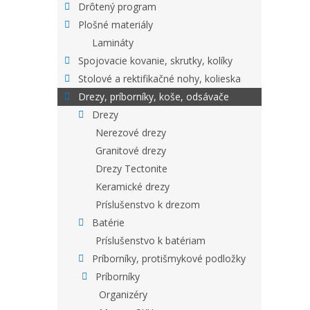
Drôtený program
Plošné materiály
Lamináty
Spojovacie kovanie, skrutky, kolíky
Stolové a rektifikačné nohy, kolieska
Drezy, príborníky, koše, odsávače
Drezy
Nerezové drezy
Granitové drezy
Drezy Tectonite
Keramické drezy
Príslušenstvo k drezom
Batérie
Príslušenstvo k batériam
Príborníky, protišmykové podložky
Príborníky
Organizéry