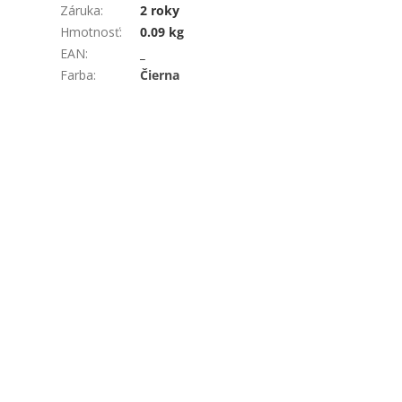
Záruka
:
2 roky
Hmotnosť
:
0.09 kg
EAN
:
_
Farba
:
Čierna