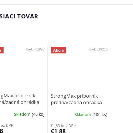
SIACI TOVAR
Kód:
402897
Kód:
399205
a
Akcia
ngMax príborník
StrongMax príborník
ná/zadná ohrádka
predná/zadná ohrádka
 biela
88mm šedá
Skladom
(40 ks)
Skladom
(100 ks)
bez DPH
€1,53 bez DPH
8
€1,88