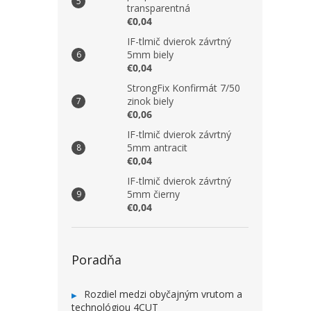
transparentná
€0,04
IF-tlmič dvierok závrtný
5mm biely
€0,04
StrongFix Konfirmát 7/50
zinok biely
€0,06
IF-tlmič dvierok závrtný
5mm antracit
€0,04
IF-tlmič dvierok závrtný
5mm čierny
€0,04
Poradňa
Rozdiel medzi obyčajným vrutom a
technológiou 4CUT