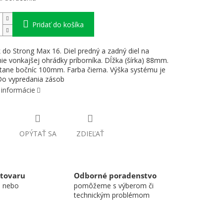
Pridať do košíka
k do Strong Max 16. Diel predný a zadný diel na
ie vonkajšej ohrádky príborníka. Dĺžka (šírka) 88mm.
átane bočníc 100mm. Farba čierna. Výška systému je
o vypredania zásob
 informácie
OPÝTAŤ SA
ZDIEĽAŤ
 tovaru
Odborné poradenstvo
u nebo
pomôžeme s výberom či
technickým problémom