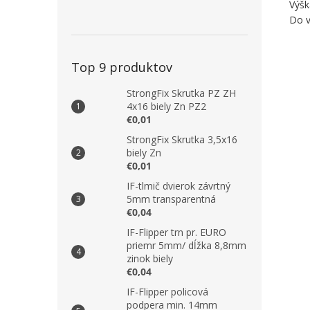
Výšk
Do v
Top 9 produktov
StrongFix Skrutka PZ ZH
4x16 biely Zn PZ2
€0,01
StrongFix Skrutka 3,5x16
biely Zn
€0,01
IF-tlmič dvierok závrtný
5mm transparentná
€0,04
IF-Flipper trn pr. EURO
priemr 5mm/ dĺžka 8,8mm
zinok biely
€0,04
IF-Flipper policová
podpera min. 14mm