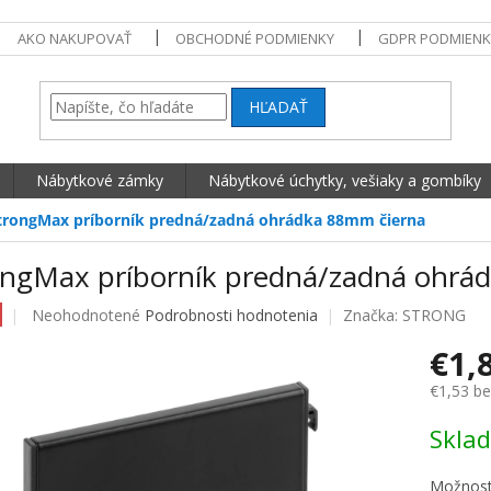
AKO NAKUPOVAŤ
OBCHODNÉ PODMIENKY
GDPR PODMIENK
HĽADAŤ
Nábytkové zámky
Nábytkové úchytky, vešiaky a gombíky
trongMax príborník predná/zadná ohrádka 88mm čierna
ongMax príborník predná/zadná ohrá
Priemerné hodnotenie produktu je 0,0 z 5 hviezdičiek.
Neohodnotené
Podrobnosti hodnotenia
Značka:
STRONG
€1,
€1,53 b
Jednotko
Skla
Možnost