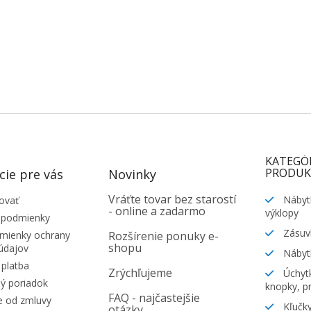
KATEGÓ
PRODUK
cie pre vás
Novinky
Vráťte tovar bez starostí
Nábyt
ovať
- online a zadarmo
výklopy
 podmienky
Zásuv
ienky ochrany
Rozšírenie ponuky e-
shopu
údajov
Nábyt
platba
Zrýchľujeme
Úchytk
ý poriadok
knopky, pr
FAQ - najčastejšie
e od zmluvy
Kľučky
otázky