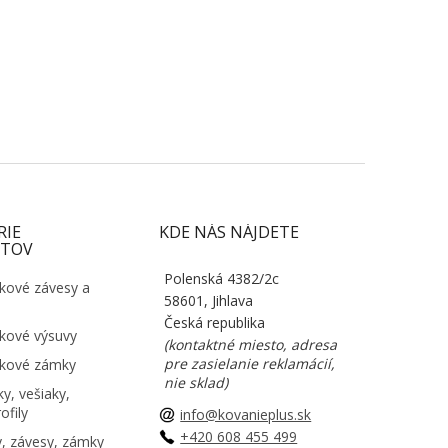
RIE
KDE NÁS NÁJDETE
TOV
Polenská 4382/2c
kové závesy a
58601, Jihlava
Česká republika
kové výsuvy
(kontaktné miesto, adresa
pre zasielanie reklamácií,
kové zámky
nie sklad)
y, vešiaky,
ofily
info@kovanieplus.sk
+420 608 455 499
, závesy, zámky