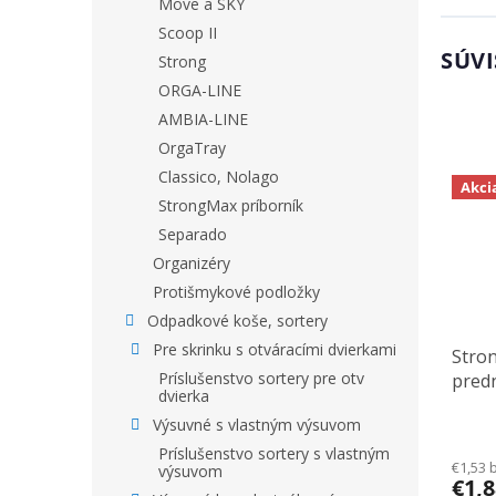
Move a SKY
Scoop II
SÚVI
Strong
ORGA-LINE
AMBIA-LINE
OrgaTray
Classico, Nolago
Akci
StrongMax príborník
Separado
Organizéry
Protišmykové podložky
Odpadkové koše, sortery
Pre skrinku s otváracími dvierkami
Stro
Príslušenstvo sortery pre otv
pred
dvierka
88mm
Výsuvné s vlastným výsuvom
Príslušenstvo sortery s vlastným
€1,53 
výsuvom
€1,8