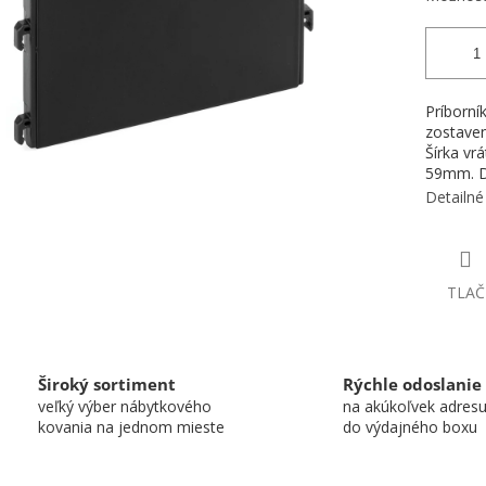
Príborní
zostaven
Šírka vr
59mm. D
Detailné
TLAČ
Široký sortiment
Rýchle odoslanie
veľký výber nábytkového
na akúkoľvek adres
kovania na jednom mieste
do výdajného boxu