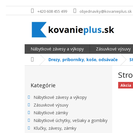
Prejsť na obsah
+420 608 455 499
objednavky@kovanieplus.sk
Nábytkové závesy a výkopy
Zásuvkové výsuvy
Domov
Drezy, príborníky, koše, odsávače
S
BOČNÝ PANEL
Str
Preskočiť kategórie
Kategórie
Akcia
Nábytkové závesy a výkopy
Zásuvkové výsuvy
Nábytkové zámky
Nábytkové úchytky, vešiaky a gombíky
Kľučky, závesy, zámky