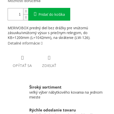
Možnosti doručenia
Pridať do košíka
MERIVOBOX predný diel bez drážky pre vnútornú
zásuvku/vnútorný výsuv s priečnym relingom, do
KB=1200mm (L=1042mm), na skrátenie (LW-126).
Detailné informácie
OPÝTAŤ SA
ZDIEĽAŤ
Široký sortiment
veľký výber nábytkového kovania na jednom
mieste
Rýchle odoslanie tovaru