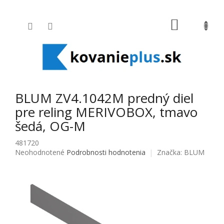
Prejsť na obsah
NÁKUPNÝ
BLUM ZV4.1042M predný diel
pre reling MERIVOBOX, tmavo
šedá, OG-M
481720
Priemerné hodnotenie produktu je 0,0 z 5 hviezdičiek.
Neohodnotené
Podrobnosti hodnotenia
Značka:
BLUM