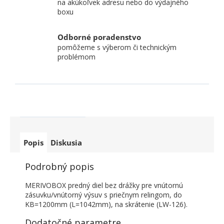
na akúkoľvek adresu nebo do výdajného
boxu
Odborné poradenstvo
pomôžeme s výberom či technickým
problémom
Popis
Diskusia
Podrobný popis
MERIVOBOX predný diel bez drážky pre vnútornú
zásuvku/vnútorný výsuv s priečnym relingom, do
KB=1200mm (L=1042mm), na skrátenie (LW-126).
Dodatočné parametre