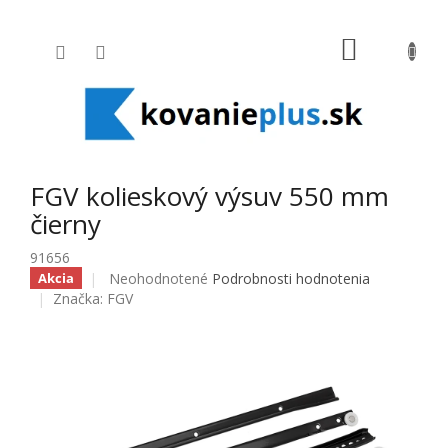
Prejsť na obsah
NÁKUPNÝ
FGV kolieskový výsuv 550 mm
čierny
91656
Priemerné hodnotenie produktu je 0,0 z 5 hviezdičiek
Neohodnotené
Podrobnosti hodnotenia
Akcia
Značka:
FGV