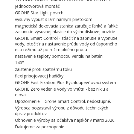
jednootvorová montáž
GROHE Star Light povrch
výsuvný výpust s laminárnym prietokom
magnetická dokovacia stanica zaručuje ľahké a ľahké
zasunutie výsuvnej hlavice do východiskovej pozície
GROHE Smart Control - stlačiť na zapnutie a vypnutie
vody, otočiť na nastavenie prúdu vody od úsporného
eco režimu až po režim plného prúdu
nastavenie teploty pomocou ventilu na batérii
140°
zaistené proti spätnému toku
flexi pripojovacej hadičky
GROHE Fast Fixation Plus Rýchloupevňovací systém
GROHE Zero vedenie vody vo vnútri - bez niklu a
olova
Upozornenie – Grohe Smart Control. nedostupné.
Výrobca pozastavil výrobu z dôvodu technických
úprav produktov.
Obnovenie výroby sa očakáva najskôr v marci 2026.
Ďakujeme za pochopenie.