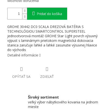
Možnosti doručenia
Pridať do košíka
GROHE 30442 DC0 SCALA DREZOVÁ BATÉRIA S
TECHNOLÓGIOU SMARTCONTROL SUPERSTEEL
jednootvorová montáž GROHE Star Light povrch výsuvný
výpust s laminárnym prietokom magnetická dokovacia
stanica zaručuje ľahké a ľahké zasunutie výsuvnej hlavice
do východis
Detailné informácie
OPÝTAŤ SA
ZDIEĽAŤ
Široký sortiment
veľký výber nábytkového kovania na jednom
mieste