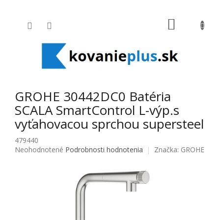
Prejsť na obsah
NÁKUPNÝ
GROHE 30442DC0 Batéria
SCALA SmartControl L-výp.s
vyťahovacou sprchou supersteel
479440
Priemerné hodnotenie produktu je 0,0 z 5 hviezdičiek.
Neohodnotené
Podrobnosti hodnotenia
Značka:
GROHE