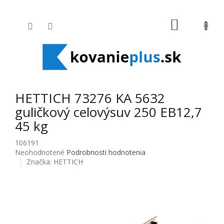
Prejsť na obsah
NÁKUPNÝ
HETTICH 73276 KA 5632
guličkový celovýsuv 250 EB12,7
45 kg
106191
Priemerné hodnotenie produktu je 0,0 z 5 hviezdičiek.
Neohodnotené
Podrobnosti hodnotenia
Značka:
HETTICH