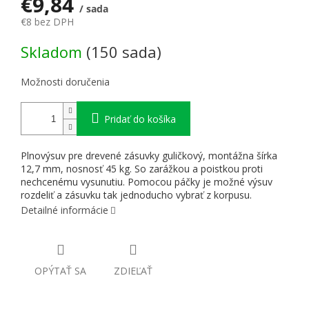
€9,84
/ sada
€8 bez DPH
Jednotková cena:
Skladom
(150 sada)
Možnosti doručenia
Pridať do košíka
Plnovýsuv pre drevené zásuvky guličkový, montážna šírka
12,7 mm, nosnosť 45 kg. So zarážkou a poistkou proti
nechcenému vysunutiu. Pomocou páčky je možné výsuv
rozdeliť a zásuvku tak jednoducho vybrať z korpusu.
Detailné informácie
OPÝTAŤ SA
ZDIEĽAŤ