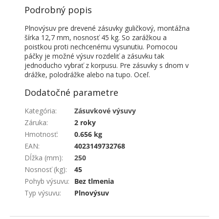
Podrobný popis
Plnovýsuv pre drevené zásuvky guličkový, montážna
šírka 12,7 mm, nosnosť 45 kg. So zarážkou a
poistkou proti nechcenému vysunutiu. Pomocou
páčky je možné výsuv rozdeliť a zásuvku tak
jednoducho vybrať z korpusu. Pre zásuvky s dnom v
drážke, polodrážke alebo na tupo. Oceľ.
Dodatočné parametre
Kategória
:
Zásuvkové výsuvy
Záruka
:
2 roky
Hmotnosť
:
0.656 kg
EAN
:
4023149732768
Dĺžka (mm)
:
250
Nosnosť (kg)
:
45
Pohyb výsuvu
:
Bez tlmenia
Typ výsuvu
:
Plnovýsuv