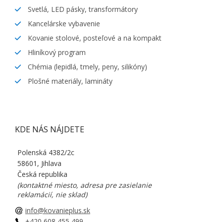
Svetlá, LED pásky, transformátory
Kancelárske vybavenie
Kovanie stolové, posteľové a na kompakt
Hliníkový program
Chémia (lepidlá, tmely, peny, silikóny)
Plošné materiály, lamináty
KDE NÁS NÁJDETE
Polenská 4382/2c
58601, Jihlava
Česká republika
(kontaktné miesto, adresa pre zasielanie
reklamácií, nie sklad)
info@kovanieplus.sk
+420 608 455 499