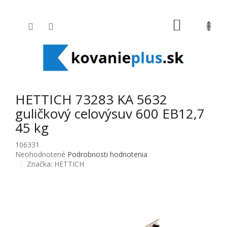
Prejsť na obsah
NÁKUPNÝ
HETTICH 73283 KA 5632
guličkový celovýsuv 600 EB12,7
45 kg
106331
Priemerné hodnotenie produktu je 0,0 z 5 hviezdičiek.
Neohodnotené
Podrobnosti hodnotenia
Značka:
HETTICH