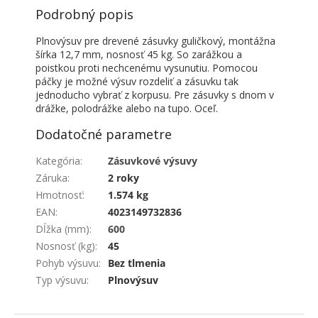
Podrobný popis
Plnovýsuv pre drevené zásuvky guličkový, montážna
šírka 12,7 mm, nosnosť 45 kg. So zarážkou a
poistkou proti nechcenému vysunutiu. Pomocou
páčky je možné výsuv rozdeliť a zásuvku tak
jednoducho vybrať z korpusu. Pre zásuvky s dnom v
drážke, polodrážke alebo na tupo. Oceľ.
Dodatočné parametre
Kategória
:
Zásuvkové výsuvy
Záruka
:
2 roky
Hmotnosť
:
1.574 kg
EAN
:
4023149732836
Dĺžka (mm)
:
600
Nosnosť (kg)
:
45
Pohyb výsuvu
:
Bez tlmenia
Typ výsuvu
:
Plnovýsuv