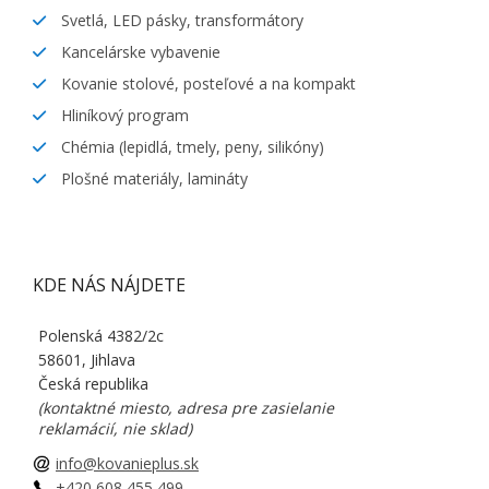
Svetlá, LED pásky, transformátory
Kancelárske vybavenie
Kovanie stolové, posteľové a na kompakt
Hliníkový program
Chémia (lepidlá, tmely, peny, silikóny)
Plošné materiály, lamináty
KDE NÁS NÁJDETE
Polenská 4382/2c
58601, Jihlava
Česká republika
(kontaktné miesto, adresa pre zasielanie
reklamácií, nie sklad)
info@kovanieplus.sk
+420 608 455 499