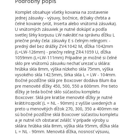
Podrobný popis
Komplet obsahuje všetky kovania na zostavenie
jednej zásuvky - výsuvy, bočnice, držiaky chrbta a
čelné kovanie (vrút, Inserta alebo vnútorná zásuvka).
U vnútorných zásuviek je nutné dokúpiť a podľa
svetlej šírky korpusu LW nakrátiť na správnu dĺžku L
priečne prvky čela: zásuvky E s čelným relingom: -
predný diel bez drážky ZV4.1042 M, dĺžka 1042mm
(L=LW-126mm) - priečny reling ZR4.1059 U, dĺžka
1059mm (L=LW-111mm) Prípadne je možné si čelné
sklo pre vnútornú zásuvku nechať urezať u sklára:
hrúbka skla 8mm, výška nízkeho skla 75mm, výška
vysokého skla 142.5mm, šírka skla L = LW - 104mm.
Bočné pozdĺžne sklá pre Boxcover dodáva Blum iba
pre menovité dĺžky 450, 500, 550 a 600mm. Pre tieto
dĺžky je teda bočné sklo súčasťou kompletu
Boxcover. Sklá pre kratšie menovité dĺžky je nutné
krátit/rozpoliť (L = NL - 90mm) z vyššie uvedených a
preto u menovitých dĺžok 270, 300, 350 a 400mm nie
sú bočné pozdĺžne sklá Boxcover súčasťou kompletu
a je nutné ich obstarať zvlášť. V prípade výroby u
sklára: hrúbka skla 8mm, výška skla 95mm, dĺžka skla
L = NL - 90mm. Menovitá dĺžka, nosnosť výsuvu,