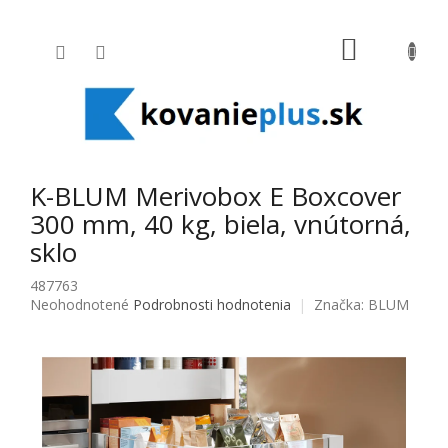
Prejsť na obsah
NÁKUPNÝ
K-BLUM Merivobox E Boxcover
300 mm, 40 kg, biela, vnútorná,
sklo
487763
Priemerné hodnotenie produktu je 0,0 z 5 hviezdičiek.
Neohodnotené
Podrobnosti hodnotenia
Značka:
BLUM