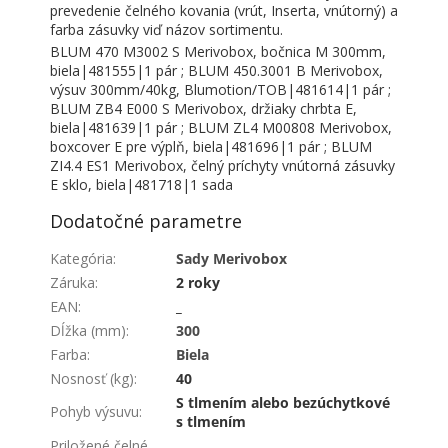
prevedenie čelného kovania (vrút, Inserta, vnútorný) a
farba zásuvky viď názov sortimentu.
BLUM 470 M3002 S Merivobox, bočnica M 300mm,
biela|481555|1 pár ; BLUM 450.3001 B Merivobox,
výsuv 300mm/40kg, Blumotion/TOB|481614|1 pár ;
BLUM ZB4 E000 S Merivobox, držiaky chrbta E,
biela|481639|1 pár ; BLUM ZL4 M00808 Merivobox,
boxcover E pre výplň, biela|481696|1 pár ; BLUM
ZI4.4 ES1 Merivobox, čelný príchyty vnútorná zásuvky
E sklo, biela|481718|1 sada
Dodatočné parametre
Kategória
:
Sady Merivobox
Záruka
:
2 roky
EAN
:
_
Dĺžka (mm)
:
300
Farba
:
Biela
Nosnosť (kg)
:
40
S tlmením alebo bezúchytkové
Pohyb výsuvu
:
s tlmením
Priložené čelné