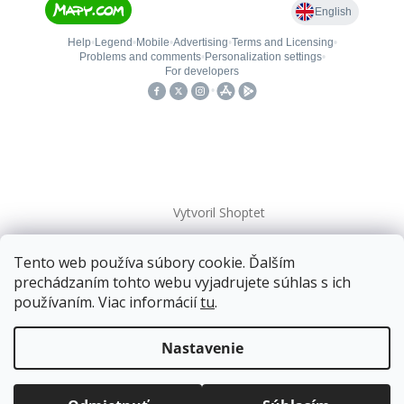
Vytvoril Shoptet
Tento web používa súbory cookie. Ďalším
Copyright 2026
kovanieplus
. Všetky práva vyhradené.
prechádzaním tohto webu vyjadrujete súhlas s ich
používaním. Viac informácií
tu
.
Doprava zadarmo
pre balíkové zásielky v hodnote
nad
120 EUR*
.
Nastavenie
Viac informácií o doprave a platbe.
Balíky zasielame už od
4 EUR
.
ZRÝCHĽUJEME.