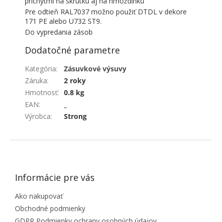
príchytmi na skrutku aj na hmoždinku
Pre odtieň RAL7037 možno použiť DTDL v dekore
171 PE alebo U732 ST9.
Do vypredania zásob
Dodatočné parametre
Kategória
:
Zásuvkové výsuvy
Záruka
:
2 roky
Hmotnosť
:
0.8 kg
EAN
:
_
Výrobca
:
Strong
ZÁPÄTIE
Informácie pre vás
Ako nakupovať
Obchodné podmienky
GDPR Podmienky ochrany osobných údajov