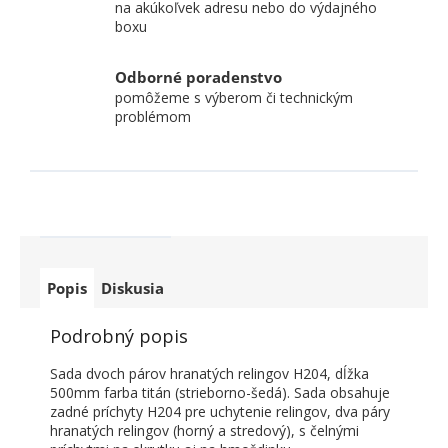
na akúkoľvek adresu nebo do výdajného
boxu
Odborné poradenstvo
pomôžeme s výberom či technickým
problémom
Popis
Diskusia
Podrobný popis
Sada dvoch párov hranatých relingov H204, dĺžka
500mm farba titán (strieborno-šedá). Sada obsahuje
zadné príchyty H204 pre uchytenie relingov, dva páry
hranatých relingov (horný a stredový), s čelnými