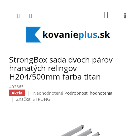
Prejsť na obsah
NÁKUPNÝ
StrongBox sada dvoch párov
hranatých relingov
H204/500mm farba titan
402665
Priemerné hodnotenie produktu je 0,0 z 5 hviezdičiek
Neohodnotené
Podrobnosti hodnotenia
Akcia
Značka:
STRONG