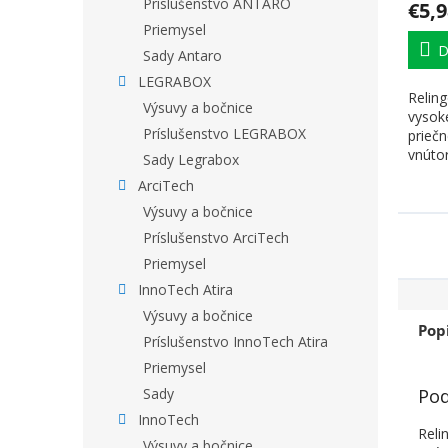
Príslušenstvo ANTARO
€5,9
Priemysel
D
Sady Antaro
LEGRABOX
Reling
Výsuvy a bočnice
vysok
Príslušenstvo LEGRABOX
priečn
vnúto
Sady Legrabox
biela,,
ArciTech
Výsuvy a bočnice
Príslušenstvo ArciTech
Priemysel
InnoTech Atira
Výsuvy a bočnice
Pop
Príslušenstvo InnoTech Atira
Priemysel
Pod
Sady
InnoTech
Reli
Výsuvy a bočnice