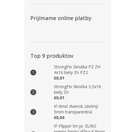
Prijímame online platby
Top 9 produktov
StrongFix Skrutka PZ ZH
4x16 biely Zn PZ2
€0,01
StrongFix Skrutka 3,5x16
biely Zn
€0,01
IF-tlmič dvierok závrtný
5mm transparentná
€0,04
IF-Flipper trn pr. EURO
priemr 5mm/ dĺžka 8,8mm