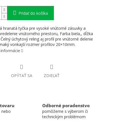
Pridať do košíka
á hranatá tyčka pre vysoké vnútorné zásuvky a
predelenie vnútorného priestoru, Farba biela,, dĺžka
elný úchytový reling aj profil pre vnútorné delenie
naký vonkajší rozmer profilov 20×10mm.
 informácie
OPÝTAŤ SA
ZDIEĽAŤ
 tovaru
Odborné poradenstvo
u nebo
pomôžeme s výberom či
technickým problémom