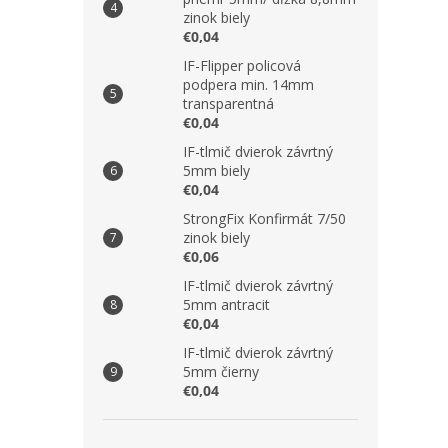
zinok biely
€0,04
IF-Flipper policová
podpera min. 14mm
transparentná
€0,04
IF-tlmič dvierok závrtný
5mm biely
€0,04
StrongFix Konfirmát 7/50
zinok biely
€0,06
IF-tlmič dvierok závrtný
5mm antracit
€0,04
IF-tlmič dvierok závrtný
5mm čierny
€0,04