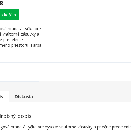
8
o košíka
ová hranatá tyčka pre
é vnútorné zásuvky a
e predelenie
rného priestoru, Farba
 dĺžka...
is
Diskusia
robný popis
ngová hranatá tyčka pre vysoké vnútorné zásuvky a priečne predeleni