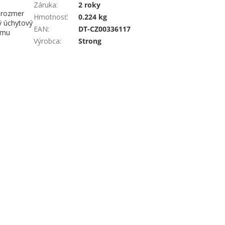
Záruka
:
2 roky
í rozmer
Hmotnosť
:
0.224 kg
ý úchytový
EAN
:
DT-CZ00336117
emu
Výrobca
:
Strong