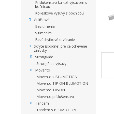
Príslušenstvo ku kol. výsuvom s
bočnicou
Kolieskové výsuvy s bočnicou
Guličkové
Bez tlmenia
S tlmením
Bezúchytkové otváranie
Skryté (spodné) pre celodrevené
zásuvky
StrongRide
StrongRide výsuvy
Movento
Movento s BLUMOTION
Movento TIP-ON BLUMOTION
Movento TIP-ON
Movento príslušenstvo
Tandem
Tandem s BLUMOTION