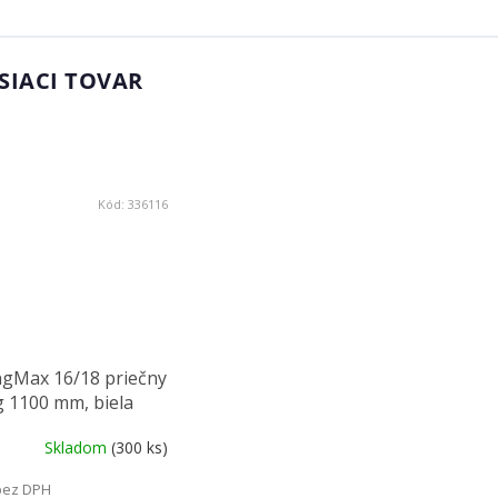
SIACI TOVAR
Kód:
336116
ngMax 16/18 priečny
g 1100 mm, biela
Skladom
(300 ks)
bez DPH