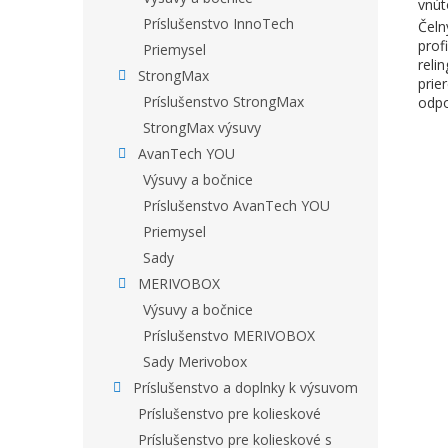
vnút
Príslušenstvo InnoTech
Čeln
prof
Priemysel
reli
StrongMax
prie
Príslušenstvo StrongMax
odpo
StrongMax výsuvy
AvanTech YOU
Výsuvy a bočnice
Príslušenstvo AvanTech YOU
Priemysel
Sady
MERIVOBOX
Výsuvy a bočnice
Príslušenstvo MERIVOBOX
Sady Merivobox
Príslušenstvo a doplnky k výsuvom
Príslušenstvo pre kolieskové
Príslušenstvo pre kolieskové s