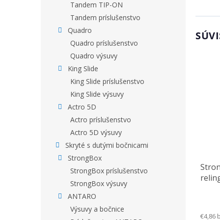
Tandem TIP-ON
Tandem príslušenstvo
Quadro
SÚVI
Quadro príslušenstvo
Quadro výsuvy
King Slide
King Slide príslušenstvo
King Slide výsuvy
Actro 5D
Actro príslušenstvo
Actro 5D výsuvy
Skryté s dutými bočnicami
StrongBox
Stro
StrongBox príslušenstvo
relin
StrongBox výsuvy
ANTARO
Výsuvy a bočnice
€4,86 