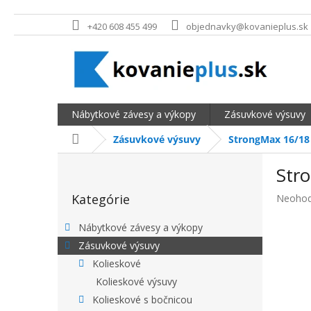
Prejsť na obsah
+420 608 455 499
objednavky@kovanieplus.sk
Nábytkové závesy a výkopy
Zásuvkové výsuvy
Domov
Zásuvkové výsuvy
StrongMax 16/18 
BOČNÝ PANEL
Str
Preskočiť kategórie
Kategórie
Priemer
Neohod
Nábytkové závesy a výkopy
Zásuvkové výsuvy
Kolieskové
Kolieskové výsuvy
Kolieskové s bočnicou