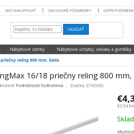
AKO NAKUPOVAŤ
OBCHODNÉ PODMIENKY
GDPR PODMIENK
HĽADAŤ
Nábytkové zámky
Nábytkové úchytky, vešiaky a gombíky
priečny reling 800 mm, biela
ongMax 16/18 priečny reling 800 mm, 
né hodnotenie produktu je 0,0 z 5 hviezdičiek.
notené
Podrobnosti hodnotenia
Značka:
STRONG
€4,
€3,54 b
Jednotko
Skla
Možnost