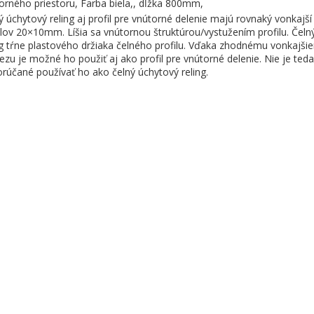
orného priestoru, Farba biela,, dĺžka 800mm,
ý úchytový reling aj profil pre vnútorné delenie majú rovnaký vonkajš
ilov 20×10mm. Líšia sa vnútornou štruktúrou/vystužením profilu. Čeln
ng tŕne plastového držiaka čelného profilu. Vďaka zhodnému vonkajši
rezu je možné ho použiť aj ako profil pre vnútorné delenie. Nie je teda
rúčané používať ho ako čelný úchytový reling.