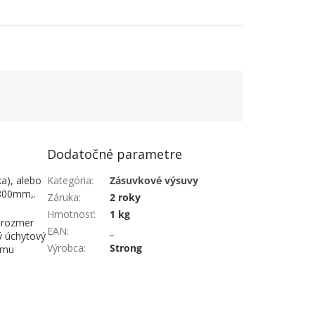
Dodatočné parametre
ka), alebo
Kategória
:
Zásuvkové výsuvy
 800mm,.
Záruka
:
2 roky
Hmotnosť
:
1 kg
í rozmer
EAN
:
_
ý úchytový
Výrobca
:
Strong
emu