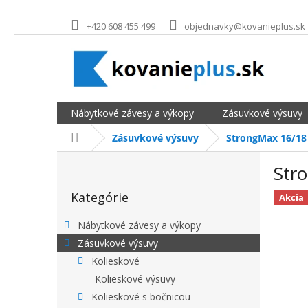
Prejsť na obsah
+420 608 455 499
objednavky@kovanieplus.sk
Nábytkové závesy a výkopy
Zásuvkové výsuvy
Domov
Zásuvkové výsuvy
StrongMax 16/18 
BOČNÝ PANEL
Str
Preskočiť kategórie
Kategórie
Akcia
Nábytkové závesy a výkopy
Zásuvkové výsuvy
Kolieskové
Kolieskové výsuvy
Kolieskové s bočnicou