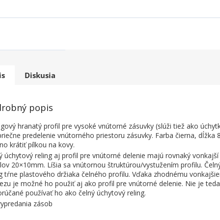
is
Diskusia
robný popis
ngový hranatý profil pre vysoké vnútorné zásuvky (slúži tiež ako úchyt
priečne predelenie vnútorného priestoru zásuvky. Farba čierna, dĺžka
o krátiť pílkou na kovy.
ý úchytový reling aj profil pre vnútorné delenie majú rovnaký vonkajš
ilov 20×10mm. Líšia sa vnútornou štruktúrou/vystužením profilu. Čeln
ng tŕne plastového držiaka čelného profilu. Vďaka zhodnému vonkajši
rezu je možné ho použiť aj ako profil pre vnútorné delenie. Nie je teda
rúčané používať ho ako čelný úchytový reling.
ypredania zásob