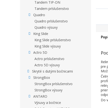
Tandem TIP-ON
Tandem príslušenstvo
Quadro
Quadro príslušenstvo
Quadro výsuvy
King Slide
Pop
King Slide príslušenstvo
King Slide výsuvy
Pod
Actro 5D
Actro príslušenstvo
Reli
Actro 5D výsuvy
pre 
Možn
Skryté s dutými bočnicami
Čeln
StrongBox
prof
StrongBox príslušenstvo
reli
prie
StrongBox výsuvy
odpo
ANTARO
Do v
Výsuvy a bočnice