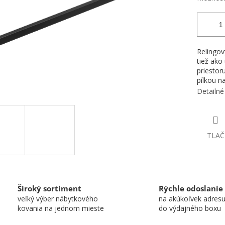
Relingov
tiež ako
priestor
pílkou n
Detailné
TLAČ
Široký sortiment
Rýchle odoslanie
veľký výber nábytkového
na akúkoľvek adres
kovania na jednom mieste
do výdajného boxu