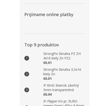
Prijímame online platby
Top 9 produktov
StrongFix Skrutka PZ ZH
4x16 biely Zn PZ2
€0,01
StrongFix Skrutka 3,5x16
biely Zn
€0,01
IF-tlmič dvierok závrtný
5mm transparentná
€0,04
IF-Flipper trn pr. EURO
priemr 5mm/ dĺžka 8,8mm