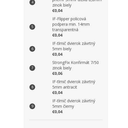
zinok biely
€0,04
IF-Flipper policová
podpera min. 14mm
transparentná
€0,04
IF-tlmič dvierok závrtný
5mm biely
€0,04
StrongFix Konfirmát 7/50
zinok biely
€0,06
IF-tlmič dvierok závrtný
5mm antracit
€0,04
IF-tlmič dvierok závrtný
5mm čierny
€0,04