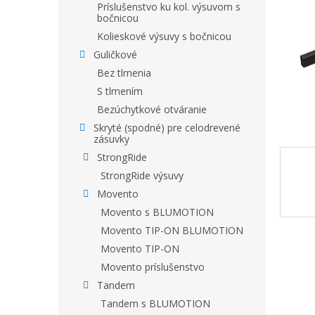
Príslušenstvo ku kol. výsuvom s
bočnicou
Kolieskové výsuvy s bočnicou
Guličkové
Bez tlmenia
S tlmením
Bezúchytkové otváranie
Skryté (spodné) pre celodrevené
zásuvky
StrongRide
StrongRide výsuvy
Movento
Movento s BLUMOTION
Movento TIP-ON BLUMOTION
Movento TIP-ON
Movento príslušenstvo
Tandem
Tandem s BLUMOTION