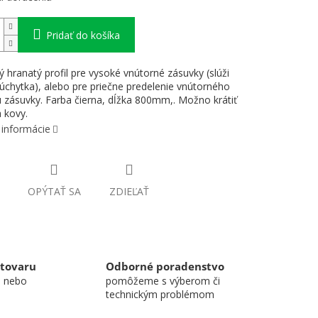
Pridať do košíka
ý hranatý profil pre vysoké vnútorné zásuvky (slúži
 úchytka), alebo pre priečne predelenie vnútorného
u zásuvky. Farba čierna, dĺžka 800mm,. Možno krátiť
a kovy.
 informácie
OPÝTAŤ SA
ZDIEĽAŤ
 tovaru
Odborné poradenstvo
u nebo
pomôžeme s výberom či
technickým problémom