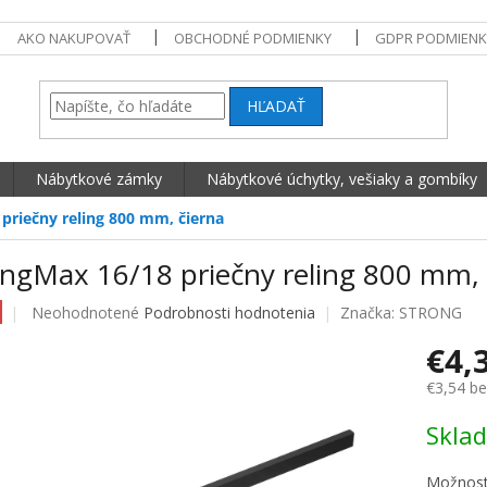
AKO NAKUPOVAŤ
OBCHODNÉ PODMIENKY
GDPR PODMIENK
HĽADAŤ
Nábytkové zámky
Nábytkové úchytky, vešiaky a gombíky
priečny reling 800 mm, čierna
ongMax 16/18 priečny reling 800 mm, 
Priemerné hodnotenie produktu je 0,0 z 5 hviezdičiek.
Neohodnotené
Podrobnosti hodnotenia
Značka:
STRONG
€4,
€3,54 b
Jednotko
Skla
Možnost