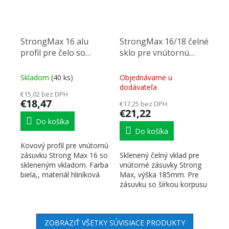
StrongMax 16 alu
StrongMax 16/18 čelné
profil pre čelo so
sklo pre vnútornú
sklom 1100 mm, biela
zásuvku 185mm, šírka
600mm
Skladom
(40 ks)
Objednávame u
dodávateľa
€15,02 bez DPH
€18,47
€17,25 bez DPH
€21,22
Do košíka
Do košíka
Kovový profil pre vnútornú
zásuvku Strong Max 16 so
Sklenený čelný vklad pre
skleneným vkladom. Farba
vnútorné zásuvky Strong
biela,, materiál hliníková
Max, výška 185mm. Pre
zliatina....
zásuvku so šírkou korpusu
600mm, pri hrúbke...
ZOBRAZIŤ VŠETKY SÚVISIACE PRODUKTY