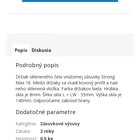
Popis
Diskusia
Podrobný popis
Držiak skleneného čela vnútornej zásuvky Strong
Max 16. Medzi držiaky sa vsadí kovový profil a nad
neho sklenená vložka. Farba držiakov biela. Hrúbka
skla je 8mm. Šírka skla L = LW - 55mm. Výška skla je
140mm. Odporúčame zabrúsiť hrany.
Dodatočné parametre
Kategória
:
Zásuvkové výsuvy
Záruka
:
2 roky
Hmotnosť
:
0.5 kg