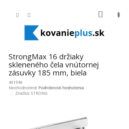
Prejsť na obsah
NÁKUPNÝ
StrongMax 16 držiaky
skleneného čela vnútornej
zásuvky 185 mm, biela
401946
Priemerné hodnotenie produktu je 0,0 z 5 hviezdičiek.
Neohodnotené
Podrobnosti hodnotenia
Značka:
STRONG