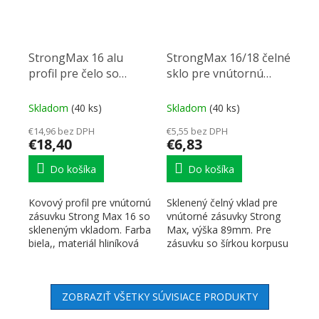
StrongMax 16 alu
StrongMax 16/18 čelné
profil pre čelo so
sklo pre vnútornú
sklom 1100 mm, biela
zásuvku 89mm, šírka
500mm
Skladom
(40 ks)
Skladom
(40 ks)
€14,96 bez DPH
€5,55 bez DPH
€18,40
€6,83
Do košíka
Do košíka
Kovový profil pre vnútornú
Sklenený čelný vklad pre
zásuvku Strong Max 16 so
vnútorné zásuvky Strong
skleneným vkladom. Farba
Max, výška 89mm. Pre
biela,, materiál hliníková
zásuvku so šírkou korpusu
zliatina....
500mm, pri hrúbke...
ZOBRAZIŤ VŠETKY SÚVISIACE PRODUKTY