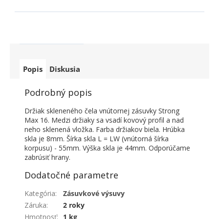
Popis
Diskusia
Podrobný popis
Držiak skleneného čela vnútornej zásuvky Strong
Max 16. Medzi držiaky sa vsadí kovový profil a nad
neho sklenená vložka. Farba držiakov biela. Hrúbka
skla je 8mm. Šírka skla L = LW (vnútorná šírka
korpusu) - 55mm. Výška skla je 44mm. Odporúčame
zabrúsiť hrany.
Dodatočné parametre
Kategória
:
Zásuvkové výsuvy
Záruka
:
2 roky
Hmotnosť
:
1 kg