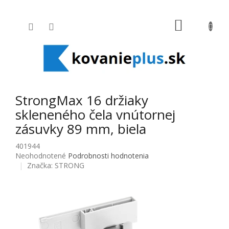
Prejsť na obsah
NÁKUPNÝ
StrongMax 16 držiaky
skleneného čela vnútornej
zásuvky 89 mm, biela
401944
Priemerné hodnotenie produktu je 0,0 z 5 hviezdičiek.
Neohodnotené
Podrobnosti hodnotenia
Značka:
STRONG