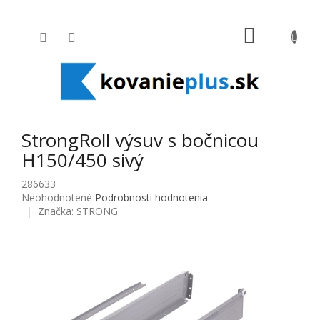
Prejsť na obsah
NÁKUPNÝ
StrongRoll výsuv s bočnicou
H150/450 sivý
286633
Priemerné hodnotenie produktu je 0,0 z 5 hviezdičiek.
Neohodnotené
Podrobnosti hodnotenia
Značka:
STRONG