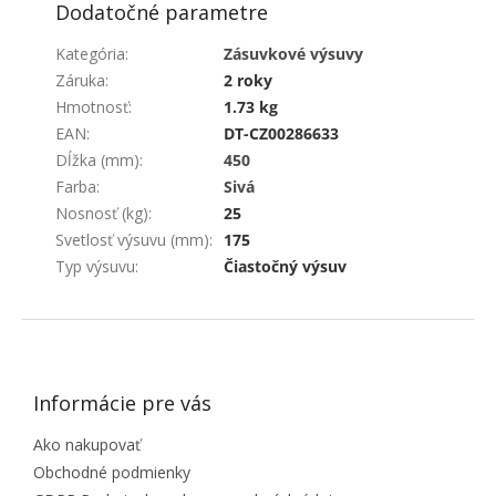
Dodatočné parametre
Kategória
:
Zásuvkové výsuvy
Záruka
:
2 roky
Hmotnosť
:
1.73 kg
EAN
:
DT-CZ00286633
Dĺžka (mm)
:
450
Farba
:
Sivá
Nosnosť (kg)
:
25
Svetlosť výsuvu (mm)
:
175
Typ výsuvu
:
Čiastočný výsuv
ZÁPÄTIE
Informácie pre vás
Ako nakupovať
Obchodné podmienky