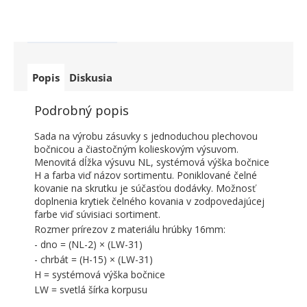
Popis
Diskusia
Podrobný popis
Sada na výrobu zásuvky s jednoduchou plechovou
bočnicou a čiastočným kolieskovým výsuvom.
Menovitá dĺžka výsuvu NL, systémová výška bočnice
H a farba viď názov sortimentu. Poniklované čelné
kovanie na skrutku je súčasťou dodávky. Možnosť
doplnenia krytiek čelného kovania v zodpovedajúcej
farbe viď súvisiaci sortiment.
Rozmer prírezov z materiálu hrúbky 16mm:
- dno = (NL-2) × (LW-31)
- chrbát = (H-15) × (LW-31)
H = systémová výška bočnice
LW = svetlá šírka korpusu