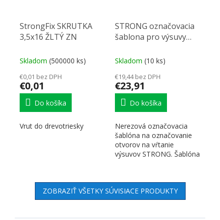
StrongFix SKRUTKA
STRONG označovacia
3,5x16 ŽLTÝ ZN
šablona pro výsuvy
nerezová
Skladom
(500000 ks)
Skladom
(10 ks)
€0,01 bez DPH
€19,44 bez DPH
€0,01
€23,91
Do košíka
Do košíka
Vrut do drevotriesky
Nerezová označovacia
šablóna na označovanie
otvorov na vŕtanie
výsuvov STRONG. Šablóna
je symetrická, teda vhodá
pre...
ZOBRAZIŤ VŠETKY SÚVISIACE PRODUKTY