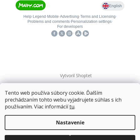
Vytvoril Shoptet
Tento web používa súbory cookie. Ďalším
Copyright 2026
kovanieplus
. Všetky práva vyhradené.
prechádzaním tohto webu vyjadrujete súhlas s ich
používaním. Viac informácií
tu
.
📄 Technická dokumentácia
Doprava zadarmo
pre balíkové zásielky v hodnote
nad
120 EUR*
.
Nastavenie
Viac informácií o doprave a platbe.
Balíky zasielame už od
4 EUR
.