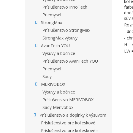
koli
farb
Príslušenstvo InnoTech
dodá
Priemysel
súvi
StrongMax
Rozm
Príslušenstvo StrongMax
- dn
- ch
StrongMax výsuvy
H = 
AvanTech YOU
LW =
Výsuvy a bočnice
Príslušenstvo AvanTech YOU
Priemysel
Sady
MERIVOBOX
Výsuvy a bočnice
Príslušenstvo MERIVOBOX
Sady Merivobox
Príslušenstvo a doplnky k výsuvom
Príslušenstvo pre kolieskové
Príslušenstvo pre kolieskové s