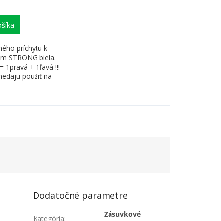
šíka
ného príchytu k
m STRONG biela.
= 1pravá + 1ľavá !!!
nedajú použiť na
Dodatočné parametre
m
Zásuvkové
Kategória
: