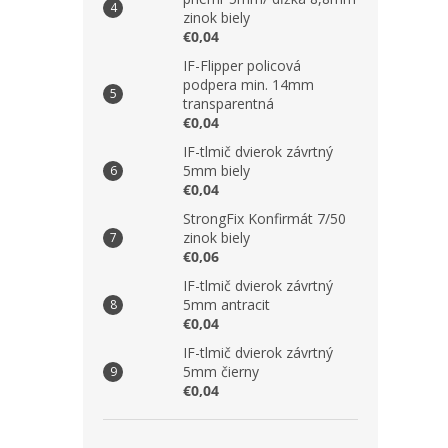
zinok biely
€0,04
IF-Flipper policová
podpera min. 14mm
transparentná
€0,04
IF-tlmič dvierok závrtný
5mm biely
€0,04
StrongFix Konfirmát 7/50
zinok biely
€0,06
IF-tlmič dvierok závrtný
5mm antracit
€0,04
IF-tlmič dvierok závrtný
5mm čierny
€0,04