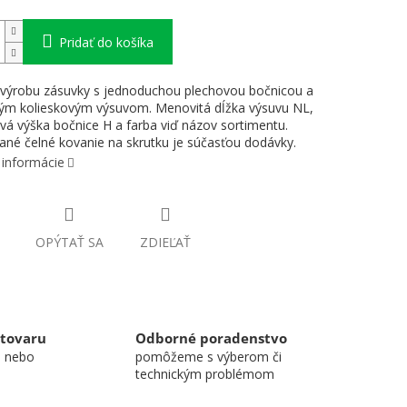
Pridať do košíka
výrobu zásuvky s jednoduchou plechovou bočnicou a
ým kolieskovým výsuvom. Menovitá dĺžka výsuvu NL,
á výška bočnice H a farba viď názov sortimentu.
ané čelné kovanie na skrutku je súčasťou dodávky.
 informácie
OPÝTAŤ SA
ZDIEĽAŤ
 tovaru
Odborné poradenstvo
u nebo
pomôžeme s výberom či
technickým problémom