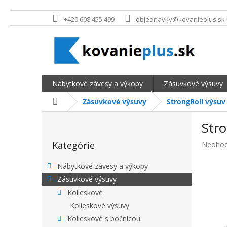
Prejsť na obsah
+420 608 455 499
objednavky@kovanieplus.sk
Nábytkové závesy a výkopy
Zásuvkové výsuvy
Domov
Zásuvkové výsuvy
StrongRoll výsuv
BOČNÝ PANEL
Stro
Preskočiť kategórie
Kategórie
Priemer
Neohod
Nábytkové závesy a výkopy
Zásuvkové výsuvy
Kolieskové
Kolieskové výsuvy
Kolieskové s bočnicou