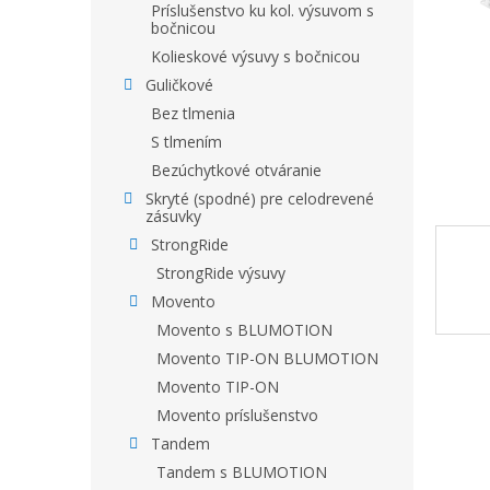
Príslušenstvo ku kol. výsuvom s
bočnicou
Kolieskové výsuvy s bočnicou
Guličkové
Bez tlmenia
S tlmením
Bezúchytkové otváranie
Skryté (spodné) pre celodrevené
zásuvky
StrongRide
StrongRide výsuvy
Movento
Movento s BLUMOTION
Movento TIP-ON BLUMOTION
Movento TIP-ON
Movento príslušenstvo
Tandem
Tandem s BLUMOTION