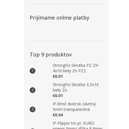
Prijímame online platby
Top 9 produktov
StrongFix Skrutka PZ ZH
4x16 biely Zn PZ2
€0,01
StrongFix Skrutka 3,5x16
biely Zn
€0,01
IF-tlmič dvierok závrtný
5mm transparentná
€0,04
IF-Flipper trn pr. EURO
priemr 5mm/ dĺžka 8,8mm