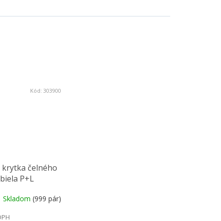
Kód:
303900
krytka čelného
 biela P+L
Skladom
(999 pár)
DPH