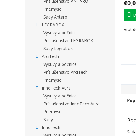
Príslušenstvo ANTARO
€0,0
Priemysel
D
Sady Antaro
LEGRABOX
Vrut d
Výsuvy a bočnice
Príslušenstvo LEGRABOX
Sady Legrabox
ArciTech
Výsuvy a bočnice
Príslušenstvo ArciTech
Priemysel
InnoTech Atira
Výsuvy a bočnice
Pop
Príslušenstvo InnoTech Atira
Priemysel
Pod
Sady
InnoTech
Sada
Výsuvy a bočnice