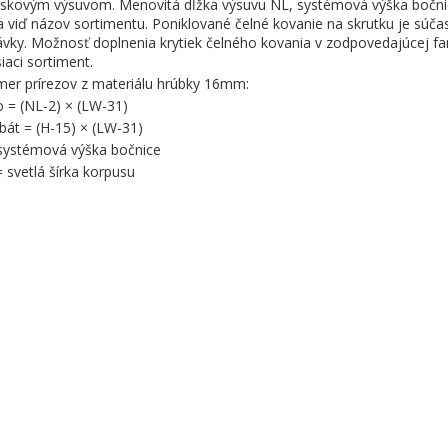
eskovým výsuvom. Menovitá dĺžka výsuvu NL, systémová výška bočni
a viď názov sortimentu. Poniklované čelné kovanie na skrutku je súča
vky. Možnosť doplnenia krytiek čelného kovania v zodpovedajúcej fa
siaci sortiment.
er prírezov z materiálu hrúbky 16mm:
o = (NL-2) × (LW-31)
rbát = (H-15) × (LW-31)
systémová výška bočnice
 svetlá šírka korpusu