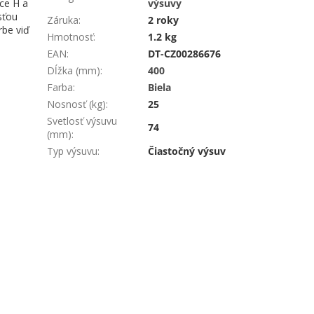
ce H a
výsuvy
sťou
Záruka
:
2 roky
rbe viď
Hmotnosť
:
1.2 kg
EAN
:
DT-CZ00286676
Dĺžka (mm)
:
400
Farba
:
Biela
Nosnosť (kg)
:
25
Svetlosť výsuvu
74
(mm)
:
Typ výsuvu
:
Čiastočný výsuv