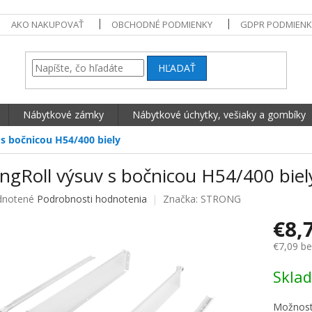
AKO NAKUPOVAŤ
OBCHODNÉ PODMIENKY
GDPR PODMIENK
HĽADAŤ
Nábytkové zámky
Nábytkové úchytky, vešiaky a gombíky
 s bočnicou H54/400 biely
ngRoll výsuv s bočnicou H54/400 biel
né hodnotenie produktu je 0,0 z 5 hviezdičiek.
notené
Podrobnosti hodnotenia
Značka:
STRONG
€8,
€7,09 b
Jednotko
Skla
Možnost