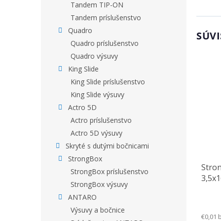
Tandem TIP-ON
Tandem príslušenstvo
Quadro
SÚVI
Quadro príslušenstvo
Quadro výsuvy
King Slide
King Slide príslušenstvo
King Slide výsuvy
Actro 5D
Actro príslušenstvo
Actro 5D výsuvy
Skryté s dutými bočnicami
StrongBox
Stro
StrongBox príslušenstvo
3,5x
StrongBox výsuvy
ANTARO
Výsuvy a bočnice
€0,01 