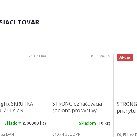
SIACI TOVAR
Kód:
11109
Kód:
396273
Akcia
ngFix SKRUTKA
STRONG označovacia
STRONG 
16 ŽLTÝ ZN
šablona pro výsuvy
príchytu
nerezová
Skladom
(500000 ks)
Skladom
(10 ks)
bez DPH
€19,44 bez DPH
€0,15 bez 