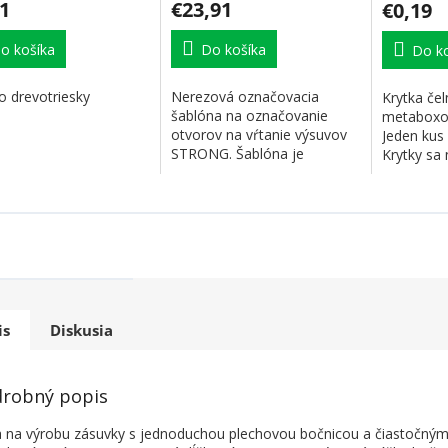
1
€23,91
€0,19
o košíka
Do košíka
Do ko
o drevotriesky
Nerezová označovacia
Krytka čel
šablóna na označovanie
metaboxo
otvorov na vŕtanie výsuvov
Jeden kus 
STRONG. Šablóna je
Krytky sa 
symetrická, teda vhodá pre...
výsuv...
is
Diskusia
robný popis
 na výrobu zásuvky s jednoduchou plechovou bočnicou a čiastočný