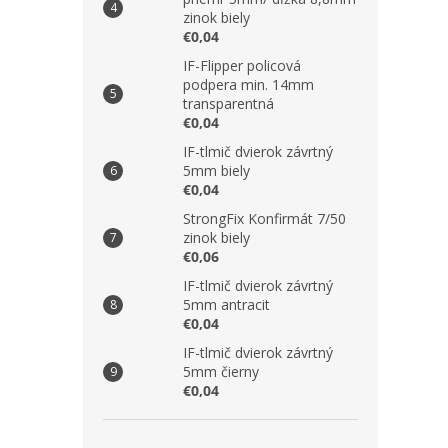
zinok biely
€0,04
IF-Flipper policová
podpera min. 14mm
transparentná
€0,04
IF-tlmič dvierok závrtný
5mm biely
€0,04
StrongFix Konfirmát 7/50
zinok biely
€0,06
IF-tlmič dvierok závrtný
5mm antracit
€0,04
IF-tlmič dvierok závrtný
5mm čierny
€0,04