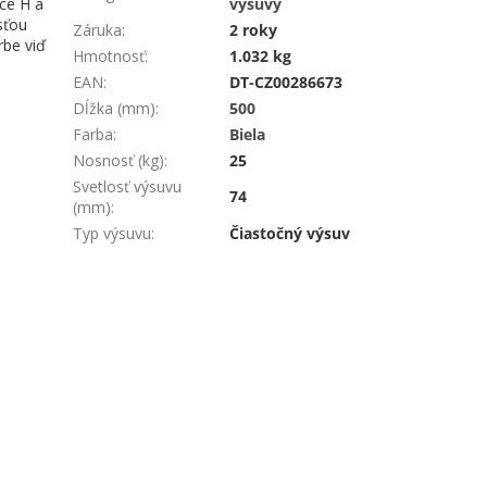
ce H a
výsuvy
sťou
Záruka
:
2 roky
rbe viď
Hmotnosť
:
1.032 kg
EAN
:
DT-CZ00286673
Dĺžka (mm)
:
500
Farba
:
Biela
Nosnosť (kg)
:
25
Svetlosť výsuvu
74
(mm)
:
Typ výsuvu
:
Čiastočný výsuv