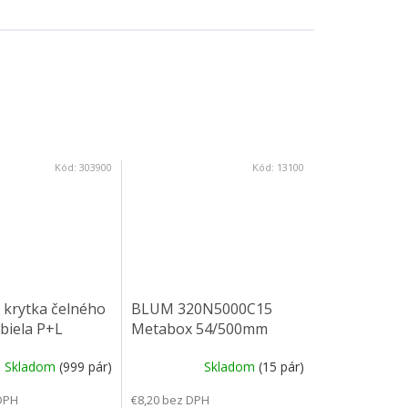
Kód:
303900
Kód:
13100
krytka čelného
BLUM 320N5000C15
 biela P+L
Metabox 54/500mm
R901bie
Skladom
(999 pár)
Skladom
(15 pár)
DPH
€8,20 bez DPH