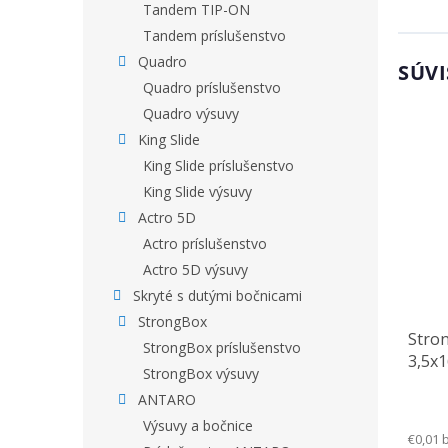
Tandem TIP-ON
Tandem príslušenstvo
Quadro
SÚVI
Quadro príslušenstvo
Quadro výsuvy
King Slide
King Slide príslušenstvo
King Slide výsuvy
Actro 5D
Actro príslušenstvo
Actro 5D výsuvy
Skryté s dutými bočnicami
StrongBox
Stro
StrongBox príslušenstvo
3,5x
StrongBox výsuvy
ANTARO
Výsuvy a bočnice
€0,01 