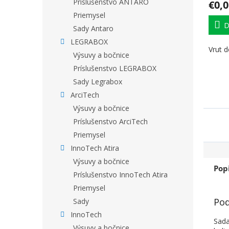
Príslušenstvo ANTARO
€0,0
Priemysel
D
Sady Antaro
LEGRABOX
Vrut d
Výsuvy a bočnice
Príslušenstvo LEGRABOX
Sady Legrabox
ArciTech
Výsuvy a bočnice
Príslušenstvo ArciTech
Priemysel
InnoTech Atira
Výsuvy a bočnice
Pop
Príslušenstvo InnoTech Atira
Priemysel
Pod
Sady
InnoTech
Sada
Výsuvy a bočnice