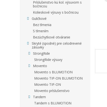
Príslušenstvo ku kol. výsuvom s
bočnicou
Kolieskové výsuvy s bočnicou
Guličkové
Bez tlmenia
S tlmením
Bezúchytkové otváranie
Skryté (spodné) pre celodrevené
zásuvky
StrongRide
StrongRide výsuvy
Movento
Movento s BLUMOTION
Movento TIP-ON BLUMOTION
Movento TIP-ON
Movento príslušenstvo
Tandem
Tandem s BLUMOTION