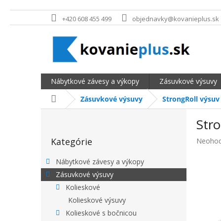
Prejsť na obsah
+420 608 455 499
objednavky@kovanieplus.sk
Nábytkové závesy a výkopy
Zásuvkové výsuvy
Domov
Zásuvkové výsuvy
StrongRoll výsuv
BOČNÝ PANEL
Stro
Preskočiť kategórie
Kategórie
Priemer
Neohod
Nábytkové závesy a výkopy
Zásuvkové výsuvy
Kolieskové
Kolieskové výsuvy
Kolieskové s bočnicou