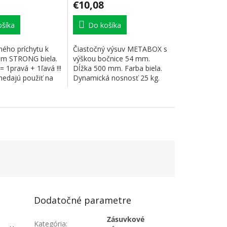
€10,08
šíka
Do košíka
ného príchytu k
Čiastočný výsuv METABOX s
m STRONG biela.
výškou bočnice 54 mm.
= 1pravá + 1ľavá !!!
Dĺžka 500 mm. Farba biela.
nedajú použiť na
Dynamická nosnosť 25 kg.
Čelný príchyt:...
Dodatočné parametre
m
Zásuvkové
Kategória
: