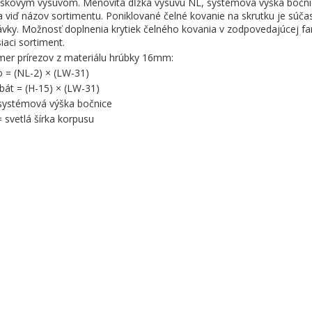
eskovým výsuvom. Menovitá dĺžka výsuvu NL, systémová výška bočni
a viď názov sortimentu. Poniklované čelné kovanie na skrutku je súča
vky. Možnosť doplnenia krytiek čelného kovania v zodpovedajúcej fa
siaci sortiment.
er prírezov z materiálu hrúbky 16mm:
o = (NL-2) × (LW-31)
rbát = (H-15) × (LW-31)
systémová výška bočnice
 svetlá šírka korpusu