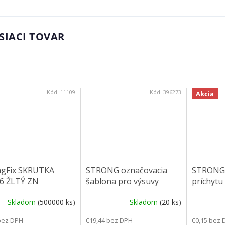
SIACI TOVAR
Kód:
11109
Kód:
396273
Akcia
ngFix SKRUTKA
STRONG označovacia
STRONG 
16 ŽLTÝ ZN
šablona pro výsuvy
príchytu
nerezová
Skladom
(500000 ks)
Skladom
(20 ks)
bez DPH
€19,44 bez DPH
€0,15 bez 