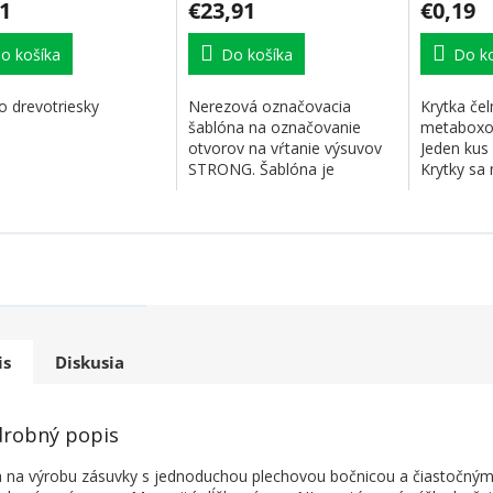
1
€23,91
€0,19
o košíka
Do košíka
Do ko
o drevotriesky
Nerezová označovacia
Krytka čel
šablóna na označovanie
metaboxo
otvorov na vŕtanie výsuvov
Jeden kus 
STRONG. Šablóna je
Krytky sa 
symetrická, teda vhodá pre...
výsuv...
is
Diskusia
robný popis
 na výrobu zásuvky s jednoduchou plechovou bočnicou a čiastočný