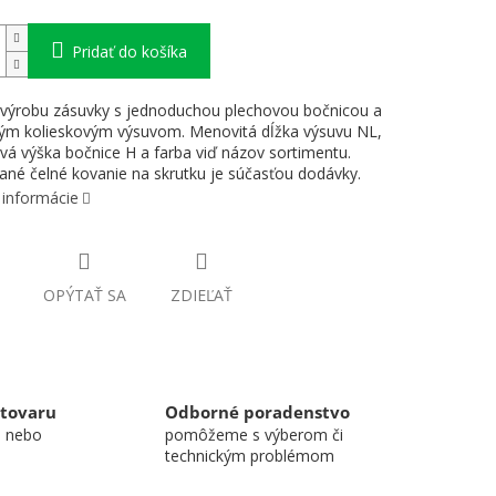
Pridať do košíka
výrobu zásuvky s jednoduchou plechovou bočnicou a
ým kolieskovým výsuvom. Menovitá dĺžka výsuvu NL,
á výška bočnice H a farba viď názov sortimentu.
ané čelné kovanie na skrutku je súčasťou dodávky.
 informácie
OPÝTAŤ SA
ZDIEĽAŤ
 tovaru
Odborné poradenstvo
u nebo
pomôžeme s výberom či
technickým problémom