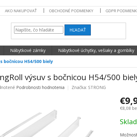
AKO NAKUPOVAŤ
OBCHODNÉ PODMIENKY
GDPR PODMIENK
HĽADAŤ
Nábytkové zámky
Nábytkové úchytky, vešiaky a gombíky
 s bočnicou H54/500 biely
ngRoll výsuv s bočnicou H54/500 biel
né hodnotenie produktu je 0,0 z 5 hviezdičiek.
notené
Podrobnosti hodnotenia
Značka:
STRONG
€9,
€8,08 b
Jednotko
Skla
Možnost