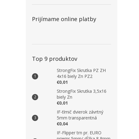
Prijímame online platby
Top 9 produktov
StrongFix Skrutka PZ ZH
4x16 biely Zn PZ2
€0,01
StrongFix Skrutka 3,5x16
biely Zn
€0,01
IF-tlmič dvierok závrtný
5mm transparentná
€0,04
IF-Flipper trn pr. EURO
priemr 5mm/ dĺžka 8,8mm