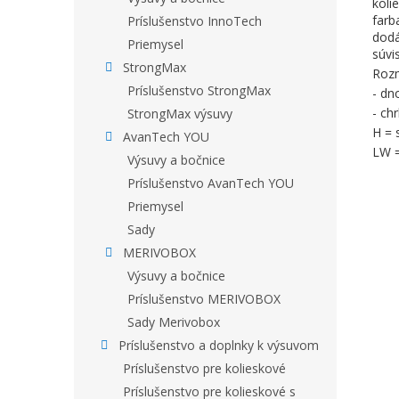
koli
farb
Príslušenstvo InnoTech
dodá
Priemysel
súvi
StrongMax
Rozm
Príslušenstvo StrongMax
- dn
- ch
StrongMax výsuvy
H = 
AvanTech YOU
LW =
Výsuvy a bočnice
Príslušenstvo AvanTech YOU
Priemysel
Sady
MERIVOBOX
Výsuvy a bočnice
Príslušenstvo MERIVOBOX
Sady Merivobox
Príslušenstvo a doplnky k výsuvom
Príslušenstvo pre kolieskové
Príslušenstvo pre kolieskové s