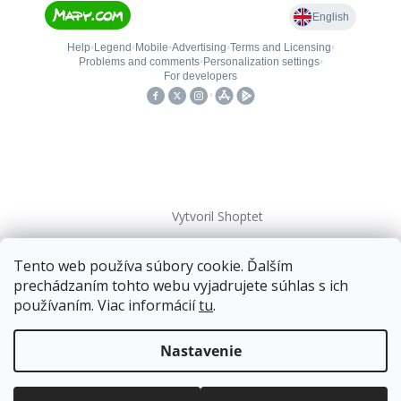
Vytvoril Shoptet
Tento web používa súbory cookie. Ďalším
Copyright 2026
kovanieplus
. Všetky práva vyhradené.
prechádzaním tohto webu vyjadrujete súhlas s ich
používaním. Viac informácií
tu
.
📄 Technická dokumentácia
Doprava zadarmo
pre balíkové zásielky v hodnote
nad
120 EUR*
.
Nastavenie
Viac informácií o doprave a platbe.
Balíky zasielame už od
4 EUR
.