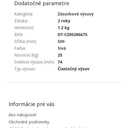
Dodatočné parametre
Kategória
:
Zásuvkové výsuvy
Záruka
:
2 roky
Hmotnosť
:
1.2 kg
EAN
:
DT-CZ00286675
Dĺžka (mm)
:
500
Farba
:
Sivá
Nosnosť (kg)
:
25
Svetlosť výsuvu (mm)
:
74
Typ výsuvu
:
Čiastočný výsuv
ZÁPÄTIE
Informácie pre vás
Ako nakupovať
Obchodné podmienky