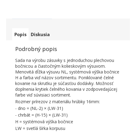
Popis
Diskusia
Podrobný popis
Sada na výrobu zásuvky s jednoduchou plechovou
bočnicou a čiastočným kolieskovým výsuvom.
Menovitá dĺžka výsuvu NL, systémová výška bočnice
H a farba viď názov sortimentu. Poniklované čelné
kovanie na skrutku je súčasťou dodávky. Možnosť
doplnenia krytiek čelného kovania v zodpovedajúcej
farbe viď súvisiaci sortiment.
Rozmer prírezov z materiálu hrúbky 16mm:
- dno = (NL-2) × (LW-31)
- chrbát = (H-15) × (LW-31)
H = systémová výška bočnice
LW = svetlá šírka korpusu