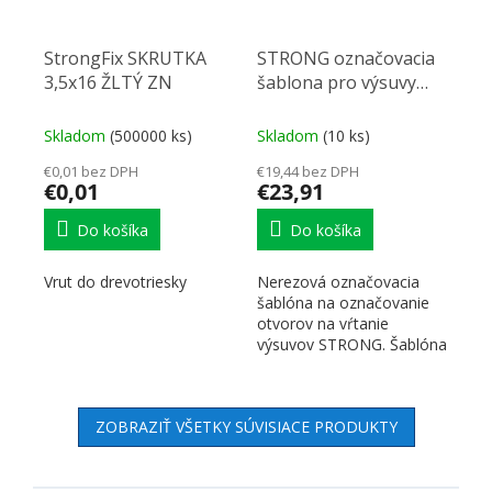
StrongFix SKRUTKA
STRONG označovacia
3,5x16 ŽLTÝ ZN
šablona pro výsuvy
nerezová
Skladom
(500000 ks)
Skladom
(10 ks)
€0,01 bez DPH
€19,44 bez DPH
€0,01
€23,91
Do košíka
Do košíka
Vrut do drevotriesky
Nerezová označovacia
šablóna na označovanie
otvorov na vŕtanie
výsuvov STRONG. Šablóna
je symetrická, teda vhodá
pre...
ZOBRAZIŤ VŠETKY SÚVISIACE PRODUKTY