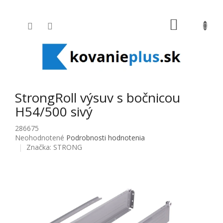
Prejsť na obsah
NÁKUPNÝ
StrongRoll výsuv s bočnicou
H54/500 sivý
286675
Priemerné hodnotenie produktu je 0,0 z 5 hviezdičiek.
Neohodnotené
Podrobnosti hodnotenia
Značka:
STRONG