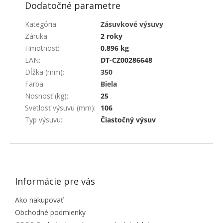
Dodatočné parametre
Kategória
:
Zásuvkové výsuvy
Záruka
:
2 roky
Hmotnosť
:
0.896 kg
EAN
:
DT-CZ00286648
Dĺžka (mm)
:
350
Farba
:
Biela
Nosnosť (kg)
:
25
Svetlosť výsuvu (mm)
:
106
Typ výsuvu
:
Čiastočný výsuv
ZÁPÄTIE
Informácie pre vás
Ako nakupovať
Obchodné podmienky