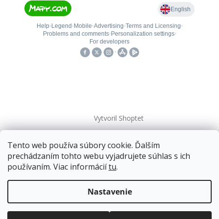
Vytvoril Shoptet
Tento web používa súbory cookie. Ďalším
Copyright 2026
kovanieplus
. Všetky práva vyhradené.
prechádzaním tohto webu vyjadrujete súhlas s ich
používaním. Viac informácií
tu
.
📄 Technická dokumentácia
Doprava zadarmo
pre balíkové zásielky v hodnote
nad
120 EUR*
.
Nastavenie
Viac informácií o doprave a platbe.
Balíky zasielame už od
4 EUR
.