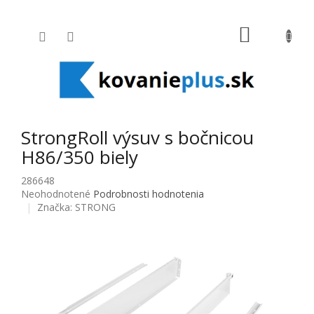
Prejsť na obsah
NÁKUPNÝ
StrongRoll výsuv s bočnicou
H86/350 biely
286648
Priemerné hodnotenie produktu je 0,0 z 5 hviezdičiek.
Neohodnotené
Podrobnosti hodnotenia
Značka:
STRONG