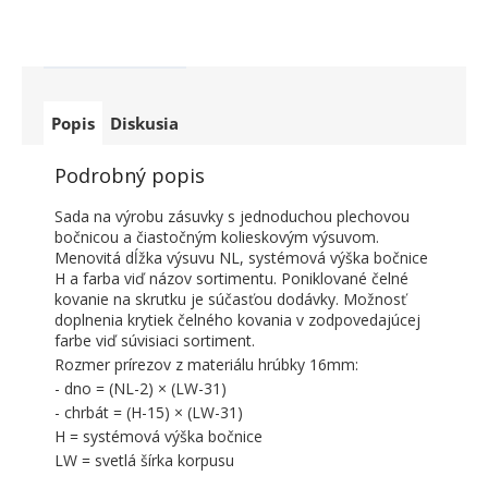
Popis
Diskusia
Podrobný popis
Sada na výrobu zásuvky s jednoduchou plechovou
bočnicou a čiastočným kolieskovým výsuvom.
Menovitá dĺžka výsuvu NL, systémová výška bočnice
H a farba viď názov sortimentu. Poniklované čelné
kovanie na skrutku je súčasťou dodávky. Možnosť
doplnenia krytiek čelného kovania v zodpovedajúcej
farbe viď súvisiaci sortiment.
Rozmer prírezov z materiálu hrúbky 16mm:
- dno = (NL-2) × (LW-31)
- chrbát = (H-15) × (LW-31)
H = systémová výška bočnice
LW = svetlá šírka korpusu