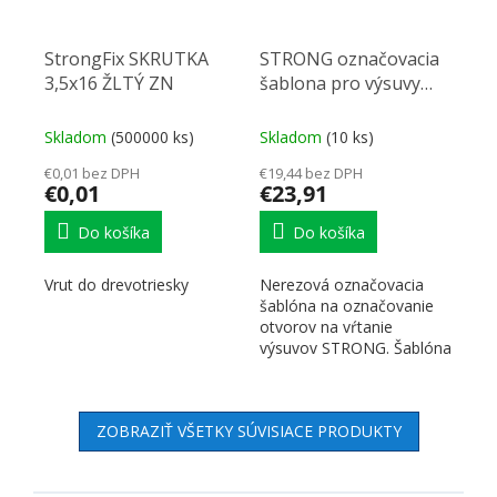
StrongFix SKRUTKA
STRONG označovacia
3,5x16 ŽLTÝ ZN
šablona pro výsuvy
nerezová
Skladom
(500000 ks)
Skladom
(10 ks)
€0,01 bez DPH
€19,44 bez DPH
€0,01
€23,91
Do košíka
Do košíka
Vrut do drevotriesky
Nerezová označovacia
šablóna na označovanie
otvorov na vŕtanie
výsuvov STRONG. Šablóna
je symetrická, teda vhodá
pre...
ZOBRAZIŤ VŠETKY SÚVISIACE PRODUKTY