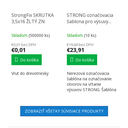
StrongFix SKRUTKA
STRONG označovacia
3,5x16 ŽLTÝ ZN
šablona pro výsuvy
nerezová
Skladom
(500000 ks)
Skladom
(10 ks)
€0,01 bez DPH
€19,44 bez DPH
€0,01
€23,91
Do košíka
Do košíka
Vrut do drevotriesky
Nerezová označovacia
šablóna na označovanie
otvorov na vŕtanie
výsuvov STRONG. Šablóna
je symetrická, teda vhodá
pre...
ZOBRAZIŤ VŠETKY SÚVISIACE PRODUKTY