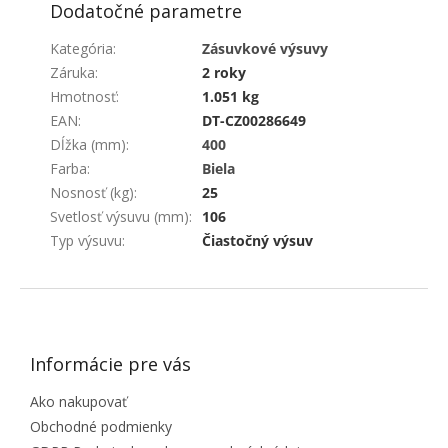
Dodatočné parametre
Kategória
:
Zásuvkové výsuvy
Záruka
:
2 roky
Hmotnosť
:
1.051 kg
EAN
:
DT-CZ00286649
Dĺžka (mm)
:
400
Farba
:
Biela
Nosnosť (kg)
:
25
Svetlosť výsuvu (mm)
:
106
Typ výsuvu
:
Čiastočný výsuv
ZÁPÄTIE
Informácie pre vás
Ako nakupovať
Obchodné podmienky