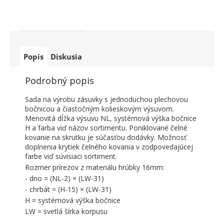
Popis
Diskusia
Podrobný popis
Sada na výrobu zásuvky s jednoduchou plechovou
bočnicou a čiastočným kolieskovým výsuvom.
Menovitá dĺžka výsuvu NL, systémová výška bočnice
H a farba viď názov sortimentu. Poniklované čelné
kovanie na skrutku je súčasťou dodávky. Možnosť
doplnenia krytiek čelného kovania v zodpovedajúcej
farbe viď súvisiaci sortiment.
Rozmer prírezov z materiálu hrúbky 16mm:
- dno = (NL-2) × (LW-31)
- chrbát = (H-15) × (LW-31)
H = systémová výška bočnice
LW = svetlá šírka korpusu