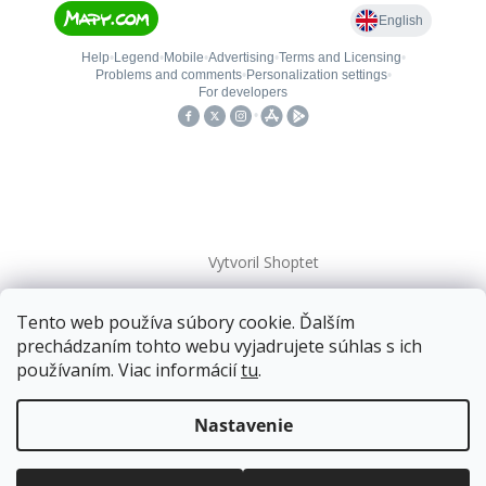
Vytvoril Shoptet
Tento web používa súbory cookie. Ďalším
Copyright 2026
kovanieplus
. Všetky práva vyhradené.
prechádzaním tohto webu vyjadrujete súhlas s ich
používaním. Viac informácií
tu
.
📄 Technická dokumentácia
Doprava zadarmo
pre balíkové zásielky v hodnote
nad
120 EUR*
.
Nastavenie
Viac informácií o doprave a platbe.
Balíky zasielame už od
4 EUR
.