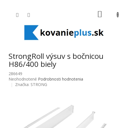
Prejsť na obsah
NÁKUPNÝ
StrongRoll výsuv s bočnicou
H86/400 biely
286649
Priemerné hodnotenie produktu je 0,0 z 5 hviezdičiek.
Neohodnotené
Podrobnosti hodnotenia
Značka:
STRONG