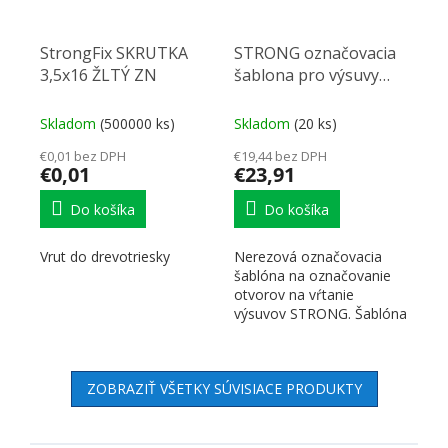
StrongFix SKRUTKA
STRONG označovacia
3,5x16 ŽLTÝ ZN
šablona pro výsuvy
nerezová
Skladom
(500000 ks)
Skladom
(20 ks)
€0,01 bez DPH
€19,44 bez DPH
€0,01
€23,91
Do košíka
Do košíka
Vrut do drevotriesky
Nerezová označovacia
šablóna na označovanie
otvorov na vŕtanie
výsuvov STRONG. Šablóna
je symetrická, teda vhodá
pre...
ZOBRAZIŤ VŠETKY SÚVISIACE PRODUKTY