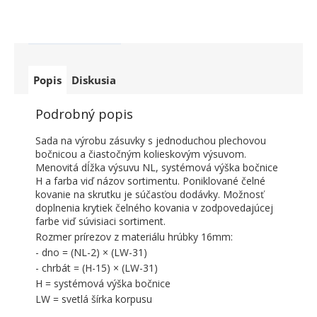
Popis
Diskusia
Podrobný popis
Sada na výrobu zásuvky s jednoduchou plechovou
bočnicou a čiastočným kolieskovým výsuvom.
Menovitá dĺžka výsuvu NL, systémová výška bočnice
H a farba viď názov sortimentu. Poniklované čelné
kovanie na skrutku je súčasťou dodávky. Možnosť
doplnenia krytiek čelného kovania v zodpovedajúcej
farbe viď súvisiaci sortiment.
Rozmer prírezov z materiálu hrúbky 16mm:
- dno = (NL-2) × (LW-31)
- chrbát = (H-15) × (LW-31)
H = systémová výška bočnice
LW = svetlá šírka korpusu