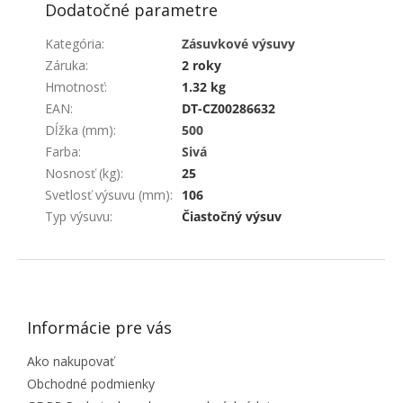
Dodatočné parametre
Kategória
:
Zásuvkové výsuvy
Záruka
:
2 roky
Hmotnosť
:
1.32 kg
EAN
:
DT-CZ00286632
Dĺžka (mm)
:
500
Farba
:
Sivá
Nosnosť (kg)
:
25
Svetlosť výsuvu (mm)
:
106
Typ výsuvu
:
Čiastočný výsuv
ZÁPÄTIE
Informácie pre vás
Ako nakupovať
Obchodné podmienky