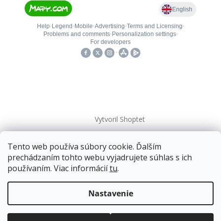
Vytvoril Shoptet
Tento web používa súbory cookie. Ďalším
Copyright 2026
kovanieplus
. Všetky práva vyhradené.
prechádzaním tohto webu vyjadrujete súhlas s ich
používaním. Viac informácií
tu
.
📄 Technická dokumentácia
Doprava zadarmo
pre balíkové zásielky v hodnote
nad
120 EUR*
.
Nastavenie
Viac informácií o doprave a platbe.
Balíky zasielame už od
4 EUR
.