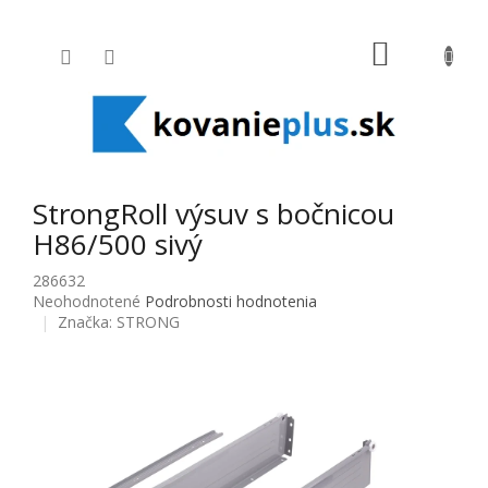
Prejsť na obsah
NÁKUPNÝ
StrongRoll výsuv s bočnicou
H86/500 sivý
286632
Priemerné hodnotenie produktu je 0,0 z 5 hviezdičiek.
Neohodnotené
Podrobnosti hodnotenia
Značka:
STRONG