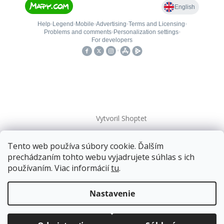
Vytvoril Shoptet
Tento web používa súbory cookie. Ďalším
Copyright 2026
kovanieplus
. Všetky práva vyhradené.
prechádzaním tohto webu vyjadrujete súhlas s ich
používaním. Viac informácií
tu
.
📄 Technická dokumentácia
Doprava zadarmo
pre balíkové zásielky v hodnote
nad
120 EUR*
.
Nastavenie
Viac informácií o doprave a platbe.
Balíky zasielame už od
4 EUR
.
ZRÝCHĽUJEME.