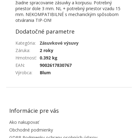
žiadne spracovanie zásuvky a korpusu. Potrebný
priestor dole 3 mm. NL + potrebný priestor vzadu 15
mm. NEKOMPATIBILNÉ s mechanickým spôsobom
otvárania TIP-ON!
Dodatočné parametre
Kategória
:
Zásuvkové výsuvy
Záruka
:
2 roky
Hmotnosť
:
0.392 kg
EAN
:
9002617830767
Výrobca
:
Blum
ZÁPÄTIE
Informácie pre vás
Ako nakupovať
Obchodné podmienky
GDPR Podmienky ochrany osobných údajov