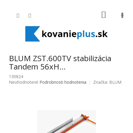
Prejsť na obsah
NÁKUPNÝ
BLUM ZST.600TV stabilizácia
Tandem 56xH…
130824
Priemerné hodnotenie produktu je 0,0 z 5 hviezdičiek.
Neohodnotené
Podrobnosti hodnotenia
Značka:
BLUM