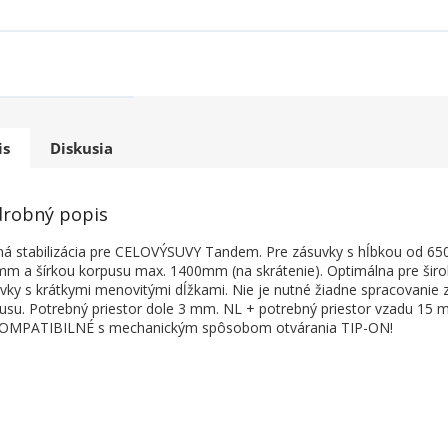
is
Diskusia
robný popis
á stabilizácia pre CELOVÝSUVY Tandem. Pre zásuvky s hĺbkou od 65
m a šírkou korpusu max. 1400mm (na skrátenie). Optimálna pre šir
vky s krátkymi menovitými dĺžkami. Nie je nutné žiadne spracovanie 
usu. Potrebný priestor dole 3 mm. NL + potrebný priestor vzadu 15 
OMPATIBILNÉ s mechanickým spôsobom otvárania TIP-ON!