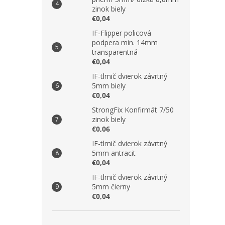
zinok biely
€0,04
IF-Flipper policová
podpera min. 14mm
transparentná
€0,04
IF-tlmič dvierok závrtný
5mm biely
€0,04
StrongFix Konfirmát 7/50
zinok biely
€0,06
IF-tlmič dvierok závrtný
5mm antracit
€0,04
IF-tlmič dvierok závrtný
5mm čierny
€0,04