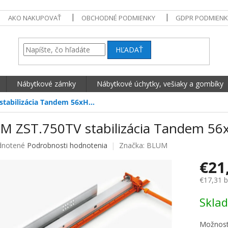
AKO NAKUPOVAŤ
OBCHODNÉ PODMIENKY
GDPR PODMIENK
HĽADAŤ
Nábytkové zámky
Nábytkové úchytky, vešiaky a gombíky
stabilizácia Tandem 56xH…
M ZST.750TV stabilizácia Tandem 5
né hodnotenie produktu je 0,0 z 5 hviezdičiek.
notené
Podrobnosti hodnotenia
Značka:
BLUM
€21
€17,31 
Jednotko
Skla
Možnost