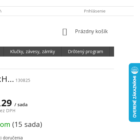
Y OCHRANY OSOBNÝCH ÚDAJOV
DOPRAVA A PLATBA
Prihlásenie
REKLAMA
NÁKUPNÝ KOŠÍK
Prázdny košík
Kľučky, závesy, zámky
Drôtený program
Plošné mate
6xH…
130825
,29
/ sada
bez DPH
vá cena:
dom
(15 sada)
i doručenia