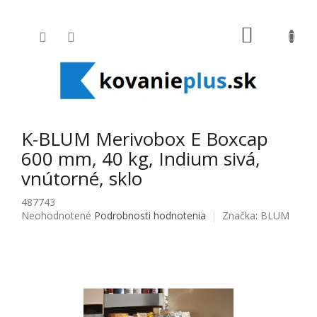
Prejsť na obsah
NÁKUPNÝ
K-BLUM Merivobox E Boxcap
600 mm, 40 kg, Indium sivá,
vnútorné, sklo
487743
Priemerné hodnotenie produktu je 0,0 z 5 hviezdičiek.
Neohodnotené
Podrobnosti hodnotenia
Značka:
BLUM