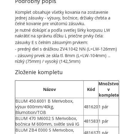
Podrobný popis
Komplet obsahuje všetky kovania na zostavenie
jednej zásuvky - výsuvy, bočnice, držiaky chrbta a
čelné kovanie pre vnútornú zásuvku.
Je nutné dokúpiť a podľa svetlej šírky korpusu LW
nakrátiť na správnu dĺžku L priečne prvky čela:
zásuvky E s čelním zásuvným prvkem:
- predný diel s drážkou ZV4.1042 NN (L=LW-126mm)
- zásuvný prvek ze skla tl. 8mm (L=LW-104mm) ...
nízký (75mm) / vysoký (142,5mm)
Zloženie kompletu
Množstvo
Názov
Kód
v
komplete
BLUM 450.6001 B Merivobox,
výsuv 600mm/40kg,
481620
1 pár
Blumotion/TOB
BLUM 470 M6002 S Merivobox,
481583
1 pár
bočnica M 600mm, světle sivá IG
BLUM ZB4 E000 S Merivobox,
481637
1 pár