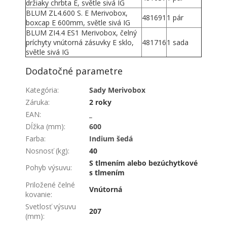
držiaky chrbta E, světle sivá IG
BLUM ZL4.600 S. E Merivobox,
481691
1 pár
boxcap E 600mm, světle sivá IG
BLUM ZI4.4 ES1 Merivobox, čelný
príchyty vnútorná zásuvky E sklo,
481716
1 sada
světle sivá IG
Dodatočné parametre
Kategória
:
Sady Merivobox
Záruka
:
2 roky
EAN
:
_
Dĺžka (mm)
:
600
Farba
:
Indium šedá
Nosnosť (kg)
:
40
S tlmením alebo bezúchytkové
Pohyb výsuvu
:
s tlmením
Priložené čelné
Vnútorná
kovanie
:
Svetlosť výsuvu
207
(mm)
: