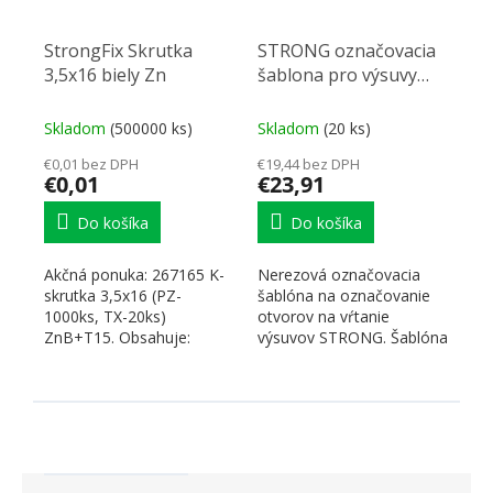
StrongFix Skrutka
STRONG označovacia
3,5x16 biely Zn
šablona pro výsuvy
nerezová
Skladom
(500000 ks)
Skladom
(20 ks)
€0,01 bez DPH
€19,44 bez DPH
€0,01
€23,91
Do košíka
Do košíka
Akčná ponuka: 267165 K-
Nerezová označovacia
skrutka 3,5x16 (PZ-
šablóna na označovanie
1000ks, TX-20ks)
otvorov na vŕtanie
ZnB+T15. Obsahuje:
výsuvov STRONG. Šablóna
265721 Bit T15 - 25mm .
je symetrická, teda vhodá
✅ VINTECH - 1x...
pre...