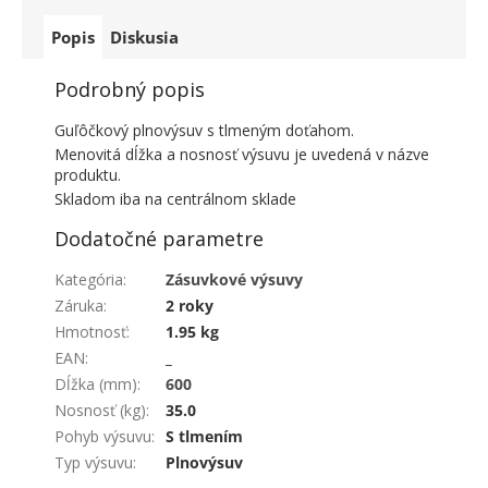
Popis
Diskusia
Podrobný popis
Guľôčkový plnovýsuv s tlmeným doťahom.
Menovitá dĺžka a nosnosť výsuvu je uvedená v názve
produktu.
Skladom iba na centrálnom sklade
Dodatočné parametre
Kategória
:
Zásuvkové výsuvy
Záruka
:
2 roky
Hmotnosť
:
1.95 kg
EAN
:
_
Dĺžka (mm)
:
600
Nosnosť (kg)
:
35.0
Pohyb výsuvu
:
S tlmením
Typ výsuvu
:
Plnovýsuv