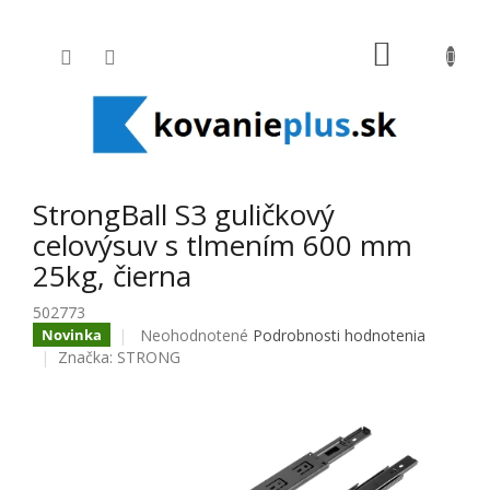
Prejsť na obsah
NÁKUPNÝ
StrongBall S3 guličkový
celovýsuv s tlmením 600 mm
25kg, čierna
502773
Priemerné hodnotenie produktu je 0,0 z 5 hviezdič
Neohodnotené
Podrobnosti hodnotenia
Novinka
Značka:
STRONG