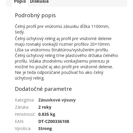
Popis
Diskusia
Podrobný popis
Čelný profil pre vnútornú zásuvku dĺžka 1100mm,
šedý.
Čelný úchytový reling aj profil pre vnútorné delenie
majú rovnaký vonkajší rozmer profilov 20×10mm.
Líšia sa vnútornou štruktúrou/vystužením profilu.
Čelný úchytový reling tŕne plastového držiaka čelného
profilu. Vďaka zhodnému vonkajšiemu prierezu je
možné ho použiť aj ako profil pre vnútorné delenie.
Nie je teda odporúčané používať ho ako čelný
úchytový reling.
Dodatočné parametre
Kategória
:
Zásuvkové výsuvy
Záruka
:
2 roky
Hmotnosť
:
0.835 kg
EAN
:
DT-CZ00336108
Výrobca
:
Strong