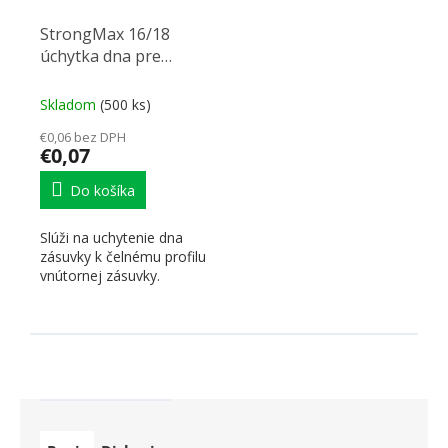
StrongMax 16/18
úchytka dna pre
vnútornú zásuvku
Skladom
(500 ks)
€0,06 bez DPH
€0,07
Do košíka
Slúži na uchytenie dna
zásuvky k čelnému profilu
vnútornej zásuvky.