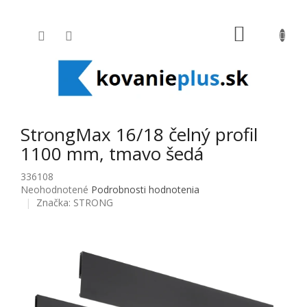
Prejsť na obsah
NÁKUPNÝ
StrongMax 16/18 čelný profil
1100 mm, tmavo šedá
336108
Priemerné hodnotenie produktu je 0,0 z 5 hviezdičiek.
Neohodnotené
Podrobnosti hodnotenia
Značka:
STRONG