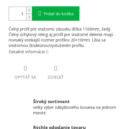
Pridať do košíka
Čelný profil pre vnútornú zásuvku dĺžka 1100mm, šedý.
Čelný úchytový reling aj profil pre vnútorné delenie majú
rovnaký vonkajší rozmer profilov 20×10mm. Líšia sa
vnútornou štruktúrou/vystužením profilu.
Detailné informácie
OPÝTAŤ SA
ZDIEĽAŤ
Široký sortiment
veľký výber nábytkového kovania na jednom
mieste
Rýchle odoslanie tovaru