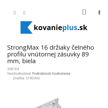
Prejsť na obsah
NÁKUPNÝ
StrongMax 16 držiaky čelného
profilu vnútornej zásuvky 89
mm, biela
336104
Priemerné hodnotenie produktu je 0,0 z 5 hviezdičiek.
Neohodnotené
Podrobnosti hodnotenia
Značka:
STRONG