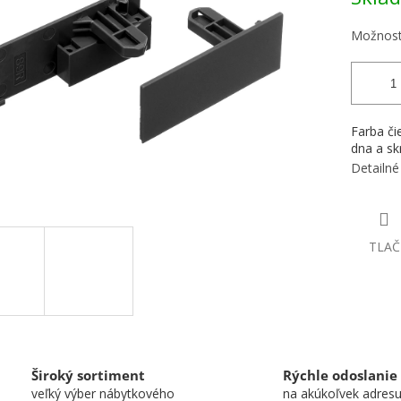
Možnost
Farba či
dna a sk
Detailné
TLAČ
Široký sortiment
Rýchle odoslanie
veľký výber nábytkového
na akúkoľvek adres