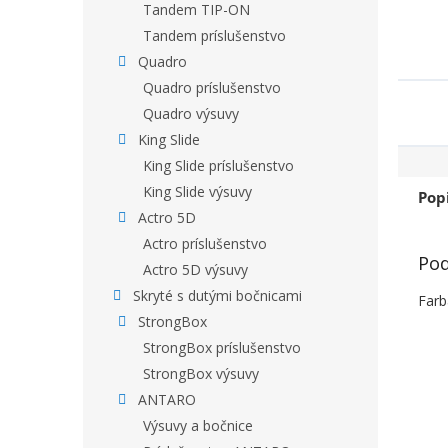
Tandem TIP-ON
Tandem príslušenstvo
Quadro
Quadro príslušenstvo
Quadro výsuvy
King Slide
King Slide príslušenstvo
King Slide výsuvy
Pop
Actro 5D
Actro príslušenstvo
Pod
Actro 5D výsuvy
Skryté s dutými bočnicami
Farb
StrongBox
StrongBox príslušenstvo
StrongBox výsuvy
ANTARO
Výsuvy a bočnice