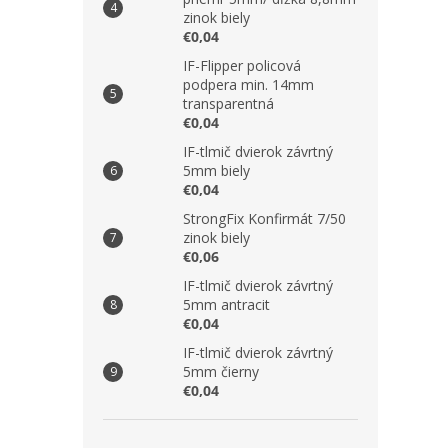
zinok biely
€0,04
IF-Flipper policová
podpera min. 14mm
transparentná
€0,04
IF-tlmič dvierok závrtný
5mm biely
€0,04
StrongFix Konfirmát 7/50
zinok biely
€0,06
IF-tlmič dvierok závrtný
5mm antracit
€0,04
IF-tlmič dvierok závrtný
5mm čierny
€0,04