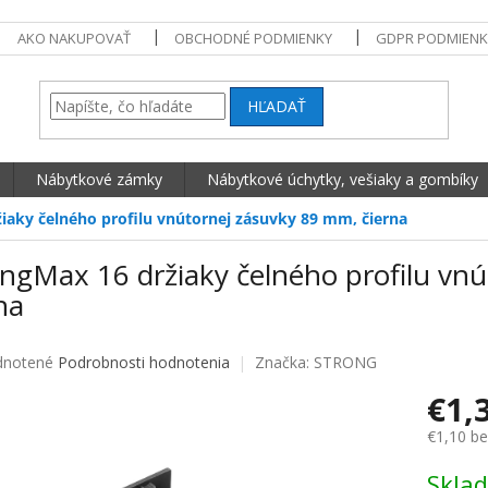
AKO NAKUPOVAŤ
OBCHODNÉ PODMIENKY
GDPR PODMIENK
HĽADAŤ
Nábytkové zámky
Nábytkové úchytky, vešiaky a gombíky
iaky čelného profilu vnútornej zásuvky 89 mm, čierna
ongMax 16 držiaky čelného profilu vn
na
né hodnotenie produktu je 0,0 z 5 hviezdičiek.
notené
Podrobnosti hodnotenia
Značka:
STRONG
€1,
€1,10 b
Jednotko
Skla