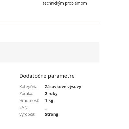
technickým problémom
Dodatočné parametre
Kategória
:
Zásuvkové výsuvy
Záruka
:
2 roky
Hmotnosť
:
1 kg
EAN
:
_
Výrobca
:
Strong