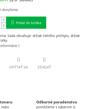
i doručenia
Pridať do košíka
erna. Sada obsahuje: držiak čelného príchytu, držiak
rutky
 informácie
OPÝTAŤ SA
ZDIEĽAŤ
 tovaru
Odborné poradenstvo
u nebo
pomôžeme s výberom či