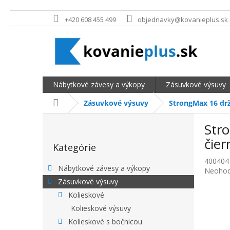
Prejsť na obsah
+420 608 455 499
objednavky@kovanieplus.sk
Nábytkové závesy a výkopy
Zásuvkové výsuvy
Domov
Zásuvkové výsuvy
StrongMax 16 drž
BOČNÝ PANEL
Str
Preskočiť kategórie
čier
Kategórie
400404
Nábytkové závesy a výkopy
Priemer
Neohod
Zásuvkové výsuvy
Kolieskové
Kolieskové výsuvy
Kolieskové s bočnicou