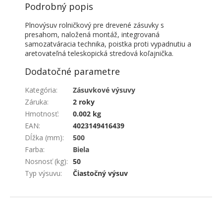
Podrobný popis
Plnovýsuv rolničkový pre drevené zásuvky s
presahom, naložená montáž, integrovaná
samozatváracia technika, poistka proti vypadnutiu a
aretovateľná teleskopická stredová koľajnička.
Dodatočné parametre
Kategória
:
Zásuvkové výsuvy
Záruka
:
2 roky
Hmotnosť
:
0.002 kg
EAN
:
4023149416439
Dĺžka (mm)
:
500
Farba
:
Biela
Nosnosť (kg)
:
50
Typ výsuvu
:
Čiastočný výsuv
ZÁPÄTIE