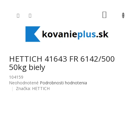
Prejsť na obsah
NÁKUPNÝ
HETTICH 41643 FR 6142/500
50kg biely
104159
Priemerné hodnotenie produktu je 0,0 z 5 hviezdičiek.
Neohodnotené
Podrobnosti hodnotenia
Značka:
HETTICH