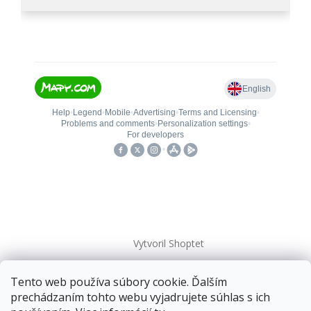
Vytvoril Shoptet
Tento web používa súbory cookie. Ďalším
Copyright 2026
kovanieplus
. Všetky práva vyhradené.
prechádzaním tohto webu vyjadrujete súhlas s ich