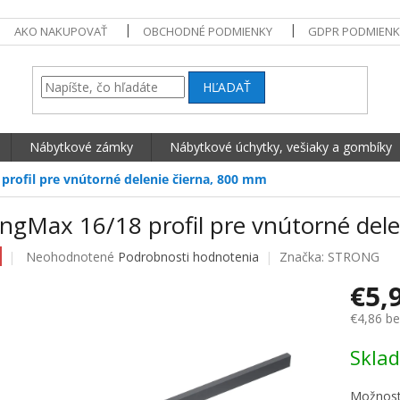
AKO NAKUPOVAŤ
OBCHODNÉ PODMIENKY
GDPR PODMIENK
HĽADAŤ
Nábytkové zámky
Nábytkové úchytky, vešiaky a gombíky
profil pre vnútorné delenie čierna, 800 mm
ongMax 16/18 profil pre vnútorné del
Priemerné hodnotenie produktu je 0,0 z 5 hviezdičiek.
Neohodnotené
Podrobnosti hodnotenia
Značka:
STRONG
€5,
€4,86 b
Jednotko
Skla
Možnost