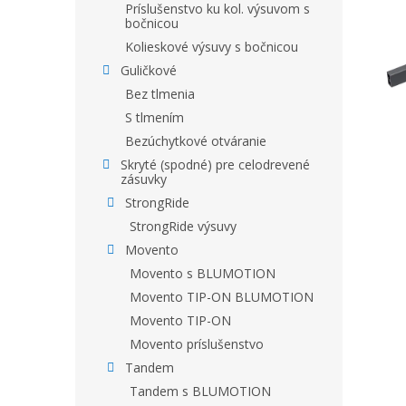
Príslušenstvo ku kol. výsuvom s
bočnicou
Kolieskové výsuvy s bočnicou
Guličkové
Bez tlmenia
S tlmením
Bezúchytkové otváranie
Skryté (spodné) pre celodrevené
zásuvky
StrongRide
StrongRide výsuvy
Movento
Movento s BLUMOTION
Movento TIP-ON BLUMOTION
Movento TIP-ON
Movento príslušenstvo
Tandem
Tandem s BLUMOTION