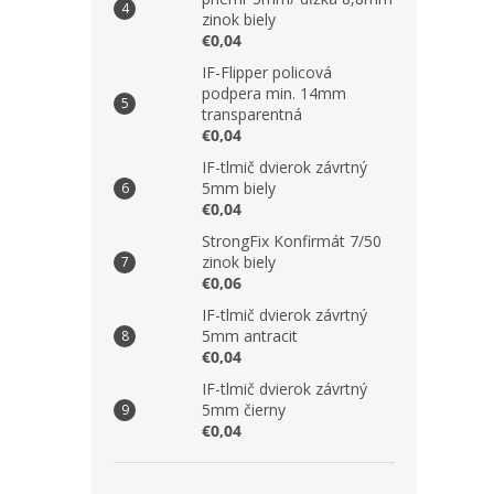
zinok biely
€0,04
IF-Flipper policová
podpera min. 14mm
transparentná
€0,04
IF-tlmič dvierok závrtný
5mm biely
€0,04
StrongFix Konfirmát 7/50
zinok biely
€0,06
IF-tlmič dvierok závrtný
5mm antracit
€0,04
IF-tlmič dvierok závrtný
5mm čierny
€0,04