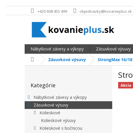
Prejsť na obsah
+420 608 455 499
objednavky@kovanieplus.sk
Nábytkové závesy a výkopy
Zásuvkové výsuvy
Domov
Zásuvkové výsuvy
StrongMax 16/18 
BOČNÝ PANEL
Str
Preskočiť kategórie
Kategórie
Akcia
Nábytkové závesy a výkopy
Zásuvkové výsuvy
Kolieskové
Kolieskové výsuvy
Kolieskové s bočnicou