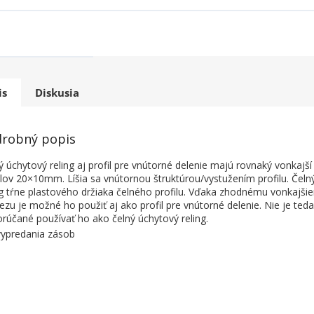
is
Diskusia
robný popis
ý úchytový reling aj profil pre vnútorné delenie majú rovnaký vonkajš
ilov 20×10mm. Líšia sa vnútornou štruktúrou/vystužením profilu. Čeln
ng tŕne plastového držiaka čelného profilu. Vďaka zhodnému vonkajši
rezu je možné ho použiť aj ako profil pre vnútorné delenie. Nie je teda
rúčané používať ho ako čelný úchytový reling.
ypredania zásob