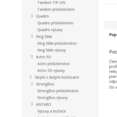
Tandem TIP-ON
Tandem príslušenstvo
Quadro
Quadro príslušenstvo
Quadro výsuvy
Pop
King Slide
King Slide príslušenstvo
King Slide výsuvy
Pod
Actro 5D
Čeln
Actro príslušenstvo
prof
Actro 5D výsuvy
reli
prie
Skryté s dutými bočnicami
odpo
StrongBox
Do v
StrongBox príslušenstvo
StrongBox výsuvy
ANTARO
Výsuvy a bočnice