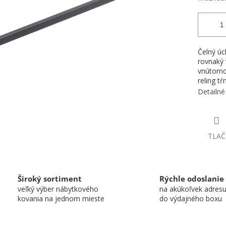
Čelný úc
rovnaký 
vnútorno
reling tŕ
Detailné
TLAČ
Široký sortiment
Rýchle odoslanie
veľký výber nábytkového
na akúkoľvek adres
kovania na jednom mieste
do výdajného boxu