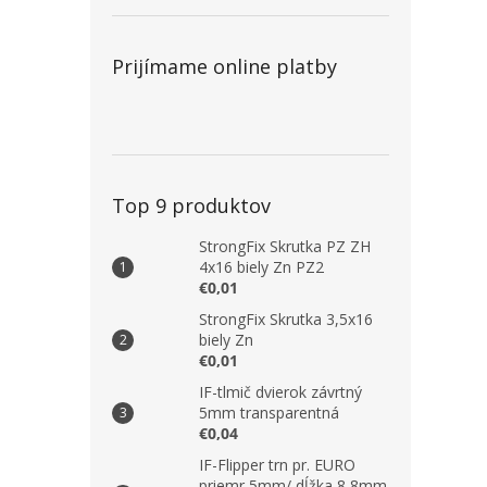
Prijímame online platby
Top 9 produktov
StrongFix Skrutka PZ ZH
4x16 biely Zn PZ2
€0,01
StrongFix Skrutka 3,5x16
biely Zn
€0,01
IF-tlmič dvierok závrtný
5mm transparentná
€0,04
IF-Flipper trn pr. EURO
priemr 5mm/ dĺžka 8,8mm