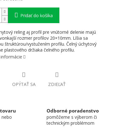
Pridať do košíka
hytový reling aj profil pre vnútorné delenie majú
vonkajší rozmer profilov 20×10mm. Líšia sa
u štruktúrou/vystužením profilu. Čelný úchytový
ne plastového držiaka čelného profilu.
 informácie
OPÝTAŤ SA
ZDIEĽAŤ
 tovaru
Odborné poradenstvo
u nebo
pomôžeme s výberom či
technickým problémom