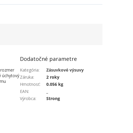
Dodatočné parametre
í rozmer
Kategória
:
Zásuvkové výsuvy
ý úchytový
Záruka
:
2 roky
emu
Hmotnosť
:
0.056 kg
EAN
:
_
Výrobca
:
Strong